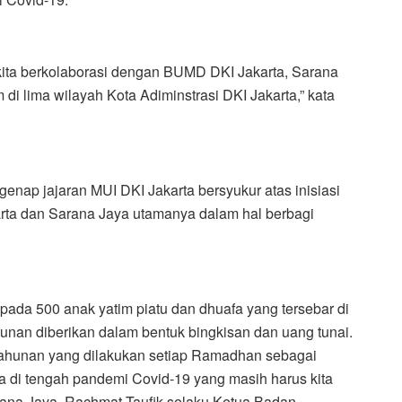
 kita berkolaborasi dengan BUMD DKI Jakarta, Sarana
i lima wilayah Kota Adiminstrasi DKI Jakarta,” kata
nap jajaran MUI DKI Jakarta bersyukur atas inisiasi
karta dan Sarana Jaya utamanya dalam hal berbagi
ada 500 anak yatim piatu dan dhuafa yang tersebar di
tunan diberikan dalam bentuk bingkisan dan uang tunai.
tahunan yang dilakukan setiap Ramadhan sebagai
a di tengah pandemi Covid-19 yang masih harus kita
arana Jaya, Rachmat Taufik selaku Ketua Badan