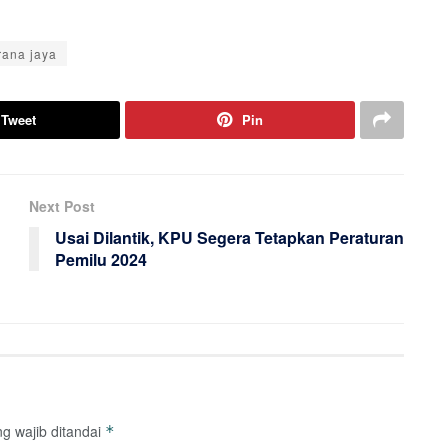
rana jaya
Tweet
Pin
Next Post
Usai Dilantik, KPU Segera Tetapkan Peraturan
Pemilu 2024
g wajib ditandai
*