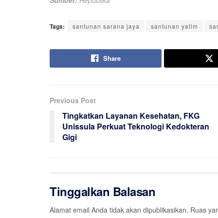
Sumber:
Republika
Tags:
santunan sarana jaya
santunan yatim
sa
Share
Previous Post
Tingkatkan Layanan Kesehatan, FKG
Unissula Perkuat Teknologi Kedokteran
Gigi
Tinggalkan Balasan
Alamat email Anda tidak akan dipublikasikan.
Ruas yan