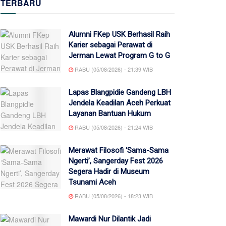
TERBARU
Alumni FKep USK Berhasil Raih
Karier sebagai Perawat di
Jerman Lewat Program G to G
RABU (05/08/2026) - 21:39 WIB
Lapas Blangpidie Gandeng LBH
Jendela Keadilan Aceh Perkuat
Layanan Bantuan Hukum
RABU (05/08/2026) - 21:24 WIB
Merawat Filosofi ‘Sama-Sama
Ngerti’, Sangerday Fest 2026
Segera Hadir di Museum
Tsunami Aceh
RABU (05/08/2026) - 18:23 WIB
Mawardi Nur Dilantik Jadi