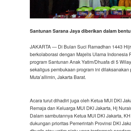
Santunan Sarana Jaya diberikan dalam bentuk
JAKARTA — Di Bulan Suci Ramadhan 1443 Hijri
berkolaborasi dengan Majelis Ulama Indonesia P
program Santunan Anak Yatim/Dhuafa di 5 Wilaya
sekaligus pembukaan program ini dilaksanakan 
Muta’allimin, Jakarta Barat.
Acara turut dihadiri juga oleh Ketua MUI DKI J
Remaja dan Keluarga MUI DKI Jakarta, Hj Nurain
Dalam sambutannya Ketua MUI DKI Jakarta, KH 
dukungan prioritas Pemerintah Provinsi DKI Jak
dhuafa atau yatim piatu yang terdampak pandem