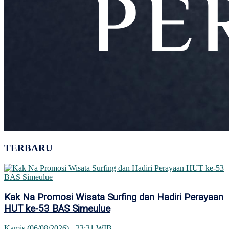
TERBARU
Kak Na Promosi Wisata Surfing dan Hadiri Perayaan
HUT ke-53 BAS Simeulue
Kamis (06/08/2026) - 23:31 WIB