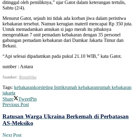
ditinggal oleh pemiliknya,” ujar Gatot dalam keterangan tertulis,
Sabtu (2/4).
Menurut Gatot, sejauh ini tidak ada korban jiwa dalam peristiwa
kebakaran tersebut. Namun kerugian materil mencapai Rp 350 juta.
Untuk memadamkan amukan si jago merah itu pihaknya
mengerahkan 7 unit pemadam kebakaran dengan 35 personel
gabungan pemadam kebakaran dari Damkar Jakarta Timur dan
Bekasi.
“Api selesai dipadamkan pada pukul 21.10 WIB,” kata Gatot.
sumber : Antara
Sumber:
Republika
Tags:
kebakaran
korsleting listrik
rumah kebakaran
rumah kebakaran
jakarta
Share
Tweet
Pin
Previous Post
Ratusan Warga Ukraina Berkemah di Perbatasan
AS-Meksiko
Next Post