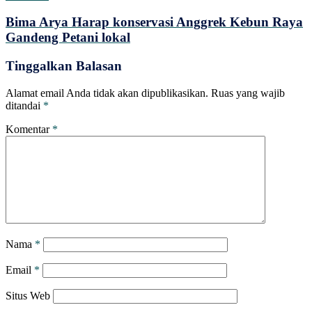
Bima Arya Harap konservasi Anggrek Kebun Raya
Gandeng Petani lokal
Tinggalkan Balasan
Alamat email Anda tidak akan dipublikasikan.
Ruas yang wajib
ditandai
*
Komentar
*
Nama
*
Email
*
Situs Web