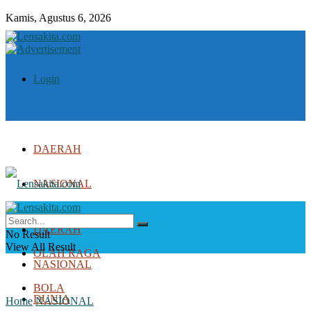
Kamis, Agustus 6, 2026
Login
DAERAH
NASIONAL
DUNIA
DAERAH
No Result
View All Result
OLAH RAGA
NASIONAL
BOLA
DUNIA
Home
NASIONAL