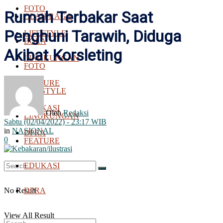
FOTO
Rumah Terbakar Saat
OLAH RAGA
Penghuni Tarawih, Diduga
LIFESTYLE
BOLA
Akibat Korsleting
LINGKUNGAN
FOTO
FEATURE
LIFESTYLE
EDUKASI
Oleh
Redaksi
LINGKUNGAN
Sabtu (02/04/2022) - 23:17 WIB
in
NASIONAL
DPRA
0
FEATURE
EDUKASI
No Result
DPRA
View All Result