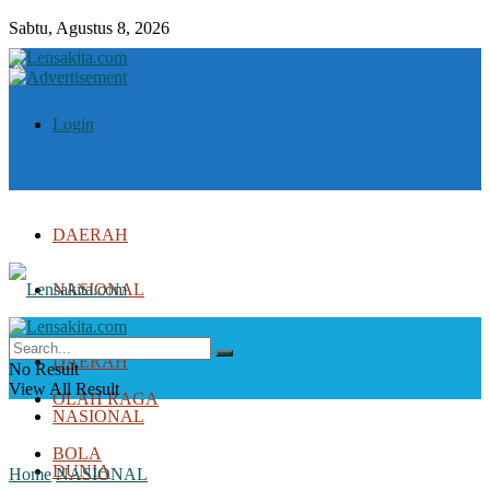
Sabtu, Agustus 8, 2026
Login
DAERAH
NASIONAL
DUNIA
DAERAH
No Result
View All Result
OLAH RAGA
NASIONAL
BOLA
DUNIA
Home
NASIONAL