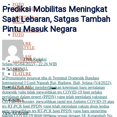
FOTO
Prediksi Mobilitas Meningkat
OLAH RAGA
Saat Lebaran, Satgas Tambah
LIFESTYLE
BOLA
Pintu Masuk Negara
LINGKUNGAN
FOTO
FEATURE
LIFESTYLE
EDUKASI
Oleh
Redaksi
LINGKUNGAN
Selasa (05/04/2022) - 22:26 WIB
in
NASIONAL
DPRA
0
FEATURE
EDUKASI
No Result
DPRA
View All Result