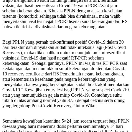
wajib mengunduh Peduli Lindungi mengisi data diri, sertifikat
vaksin, dan hasil pemeriksaan Covid-19 yaitu PCR 2X24 jam
sebelum keberangkatan. Khusus PPLN dengan alasan kesehatan
tertentu (komorbid) sehingga tidak bisa divaksinasi, maka wajib
menyertakan hasil tes negatif PCR disertai surat keterangan dari RS
bahwa tidak bisa divaksinasi dari negara keberangkatan.
Bagi PPLN yang pernah terkonfirmasi positif Covid-19 dalam 30
hari terakhir dan dinyatakan sudah tidak infeksius lagi (Post-Covid
Recovery), maka dikecualikan untuk menunjukkan kartu/sertifikat
vaksinasi Covid-19 dan hasil negatif RT-PCR sebelum
keberangkatan. Sebagai gantinya, PPLN ini wajib tes RT-PCR saat
kedatangan dan menunjukkan surat keterangan dokter atau Covid-
19 recovery certificate dari RS Pemerintah negara keberangkatan,
atau kementerian kesehatan pada negara keberangkatan yang
menyatakan bahwa yang bersangkutan sudah tidak aktif menularkan
Covid-19.” Kewajiban entry test bagi PPLN yang suspect Covid-19
atau yang menunjukkan gejala mirip Covid-19. Contohnya suhu
tubuh di atas ambang normal yaitu 37.5 derajat celcius serta orang
yang tergolong Post-Covid Recovery,” tutur Wiku.
Sementara kewajiban karantina 5×24 jam secara terpusat bagi PPLN
dewasa yang baru menerima dosis pertama seminimalnya 14 hari
sebelum keberangkatan, atau belum sama sekali serta PPLN kurang