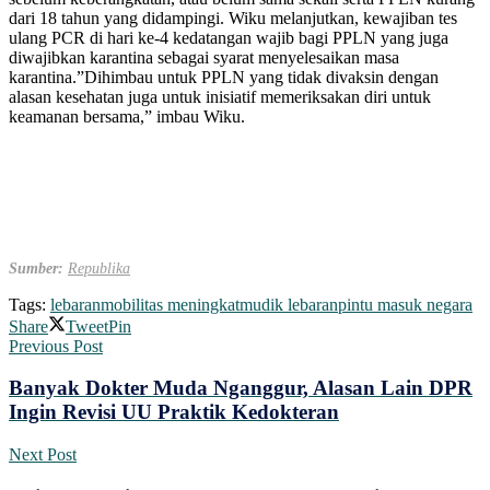
dari 18 tahun yang didampingi. Wiku melanjutkan, kewajiban tes
ulang PCR di hari ke-4 kedatangan wajib bagi PPLN yang juga
diwajibkan karantina sebagai syarat menyelesaikan masa
karantina.”Dihimbau untuk PPLN yang tidak divaksin dengan
alasan kesehatan juga untuk inisiatif memeriksakan diri untuk
keamanan bersama,” imbau Wiku.
Sumber:
Republika
Tags:
lebaran
mobilitas meningkat
mudik lebaran
pintu masuk negara
Share
Tweet
Pin
Previous Post
Banyak Dokter Muda Nganggur, Alasan Lain DPR
Ingin Revisi UU Praktik Kedokteran
Next Post