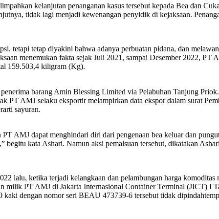
elimpahkan kelanjutan penanganan kasus tersebut kepada Bea dan Cukai 
jutnya, tidak lagi menjadi kewenangan penyidik di kejaksaan. Penan
upsi, tetapi tetap diyakini bahwa adanya perbuatan pidana, dan mel
ejaksaan menemukan fakta sejak Juli 2021, sampai Desember 2022, P
tal 159.503,4 kiligram (Kg).
enerima barang Amin Blessing Limited via Pelabuhan Tanjung Priok. D
hak PT AMJ selaku eksportir melampirkan data ekspor dalam surat Pem
rarti sayuran.
 PT AMJ dapat menghindari diri dari pengenaan bea keluar dan pungut
,” begitu kata Ashari. Namun aksi pemalsuan tersebut, dikatakan Ash
2022 lalu, ketika terjadi kelangkaan dan pelambungan harga komodita
 milik PT AMJ di Jakarta Internasional Container Terminal (JICT) I T
kaki dengan nomor seri BEAU 473739-6 tersebut tidak dipindahtempat