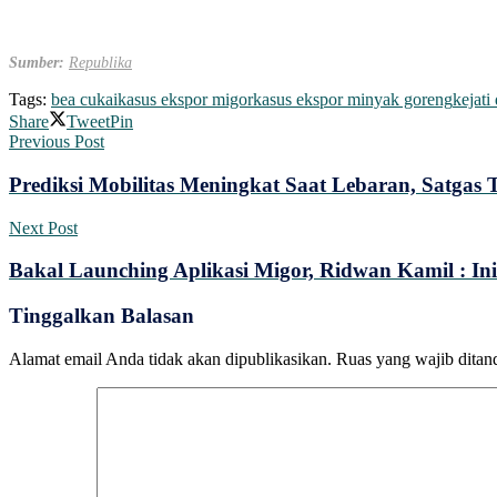
Sumber:
Republika
Tags:
bea cukai
kasus ekspor migor
kasus ekspor minyak goreng
kejati
Share
Tweet
Pin
Previous Post
Prediksi Mobilitas Meningkat Saat Lebaran, Satga
Next Post
Bakal Launching Aplikasi Migor, Ridwan Kamil : In
Tinggalkan Balasan
Alamat email Anda tidak akan dipublikasikan.
Ruas yang wajib ditan