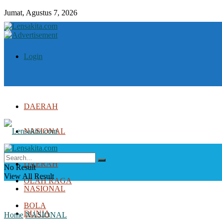
Jumat, Agustus 7, 2026
Login
DAERAH
NASIONAL
DUNIA
DAERAH
No Result
View All Result
OLAH RAGA
NASIONAL
BOLA
DUNIA
Home
NASIONAL