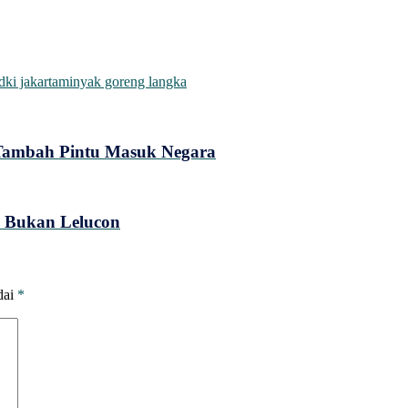
 dki jakarta
minyak goreng langka
s Tambah Pintu Masuk Negara
i Bukan Lelucon
dai
*