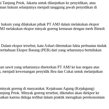
Tanjung Priok, Jakarta untuk dilanjutkan ke penyidikan, atau
ganan hukum selanjutnya menjadi tanggung jawab penyidikan di
awan hukum yang dilakukan pihak PT AMJ dalam melakukan ekspor
T AMJ melakukan ekspor minyak goreng kemasan dengan merk Bimoli
alam ekspor tersebut, kata Ashari ditemukan fakta perbuatan tindak
beritahuan Ekspor Barang (PEB) dari yang seharusnya bertuliskan
an sawit yang seharusnya disetorkan PT AMJ ke kas negara atas
ari, menjadi kewenangan penyidik Bea dan Cukai untuk melanjutkan
s minyak goreng di masyarakat. Kejaksaan Agung (Kejakgung)
anjung Priok. Minyak goreng tersebut, diketahui akan diekpor ke
kan karena diduga terlibat dalam praktik merugikan perekonomian