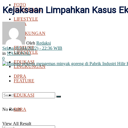
FOTO
Kejaksaan Limpahkan Kasus Ek
OLAH RAGA
LIFESTYLE
BOLA
LINGKUNGAN
FOTO
Oleh
Redaksi
FEATURE
Selasa (05/04/2022) - 22:36 WIB
LIFESTYLE
in
NASIONAL
0
EDUKASI
LINGKUNGAN
DPRA
FEATURE
EDUKASI
No Result
DPRA
View All Result