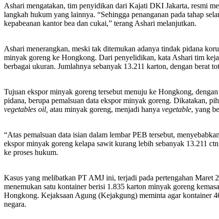
Ashari mengatakan, tim penyidikan dari Kajati DKI Jakarta, resmi m
langkah hukum yang lainnya. “Sehingga penanganan pada tahap selan
kepabeanan kantor bea dan cukai,” terang Ashari melanjutkan.
Ashari menerangkan, meski tak ditemukan adanya tindak pidana kor
minyak goreng ke Hongkong. Dari penyelidikan, kata Ashari tim k
berbagai ukuran. Jumlahnya sebanyak 13.211 karton, dengan berat to
Tujuan ekspor minyak goreng tersebut menuju ke Hongkong, dengan p
pidana, berupa pemalsuan data ekspor minyak goreng. Dikatakan, pi
vegetables oil,
atau minyak goreng, menjadi hanya
vegetable
, yang be
“Atas pemalsuan data isian dalam lembar PEB tersebut, menyebabkan
ekspor minyak goreng kelapa sawit kurang lebih sebanyak 13.211 ctn
ke proses hukum.
Kasus yang melibatkan PT AMJ ini, terjadi pada pertengahan Maret 
menemukan satu kontainer berisi 1.835 karton minyak goreng kemasan
Hongkong. Kejaksaan Agung (Kejakgung) meminta agar kontainer 40 
negara.