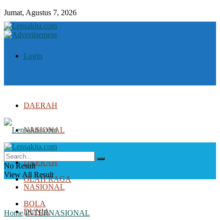
Jumat, Agustus 7, 2026
Login
DAERAH
NASIONAL
DUNIA
DAERAH
No Result
View All Result
OLAH RAGA
NASIONAL
BOLA
DUNIA
Home
INTERNASIONAL