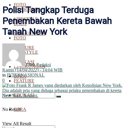
FOTO
Polisi Tangkap Terduga
OLAH RAGA
Penembakan Kereta Bawah
LIFESTYLE
BOLA
Tanah New York
LINGKUNGAN
FOTO
FEATURE
LIFESTYLE
EDUKASI
Oleh
Redaksi
LINGKUNGAN
Kamis (14/04/2022) - 14:04 WIB
in
INTERNASIONAL
DPRA
0
FEATURE
EDUKASI
No Result
DPRA
View All Result