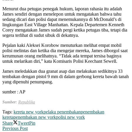
Menurut dua petugas penegak hukum, laporan rahasia itu adalah
James sendiri dengan menelepon untuk mengatakan bahwa tahu
sedang dicari dan polisi dapat menemukannya di McDonald’s di
lingkungan East Village Manhattan. Kepala Departemen Kenneth
Corey mengatakan James sudah pergi ketika petugas tiba, tetapi dia
segera terlihat di sudut sibuk di dekatnya.
Pejalan kaki Aleksei Korobow menuturkan melihat empat mobil
polisi melintas dan ketika dia mengejar mereka, James diborgol saat
kerumunan orang melihatnya. “Tidak ada tempat tersisa baginya
untuk melarikan diri,” kata Komisaris Polisi Keechant Sewell.
James meledakkan dua granat asap dan melakukan sedikitnya 33
tembakan dengan pistol 9 mm di dalam gerbong kereta bawah tanah
yang dipenuhi penumpang.
sumber : AP
Sumber:
Republika
Tags:
kereta new york
pelaku penembakan
penembakan
kereta
penembakan new york
polisi new york
Share
Tweet
Pin
Previous Post