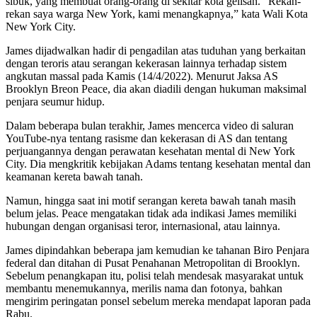
sibuk, yang membuat orang-orang di sekitar kota gelisah. “Rekan-
rekan saya warga New York, kami menangkapnya,” kata Wali Kota
New York City.
James dijadwalkan hadir di pengadilan atas tuduhan yang berkaitan
dengan teroris atau serangan kekerasan lainnya terhadap sistem
angkutan massal pada Kamis (14/4/2022). Menurut Jaksa AS
Brooklyn Breon Peace, dia akan diadili dengan hukuman maksimal
penjara seumur hidup.
Dalam beberapa bulan terakhir, James mencerca video di saluran
YouTube-nya tentang rasisme dan kekerasan di AS dan tentang
perjuangannya dengan perawatan kesehatan mental di New York
City. Dia mengkritik kebijakan Adams tentang kesehatan mental dan
keamanan kereta bawah tanah.
Namun, hingga saat ini motif serangan kereta bawah tanah masih
belum jelas. Peace mengatakan tidak ada indikasi James memiliki
hubungan dengan organisasi teror, internasional, atau lainnya.
James dipindahkan beberapa jam kemudian ke tahanan Biro Penjara
federal dan ditahan di Pusat Penahanan Metropolitan di Brooklyn.
Sebelum penangkapan itu, polisi telah mendesak masyarakat untuk
membantu menemukannya, merilis nama dan fotonya, bahkan
mengirim peringatan ponsel sebelum mereka mendapat laporan pada
Rabu.