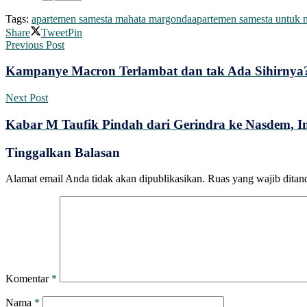
Tags:
apartemen samesta mahata margonda
apartemen samesta untuk m
Share
Tweet
Pin
Previous Post
Kampanye Macron Terlambat dan tak Ada Sihirnya
Next Post
Kabar M Taufik Pindah dari Gerindra ke Nasdem, 
Tinggalkan Balasan
Alamat email Anda tidak akan dipublikasikan.
Ruas yang wajib ditan
Komentar
*
Nama
*