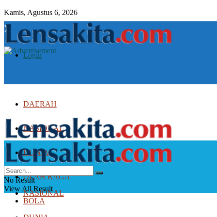
Kamis, Agustus 6, 2026
Login
DAERAH
NASIONAL
DUNIA
DAERAH
OLAH RAGA
No Result
View All Result
NASIONAL
BOLA