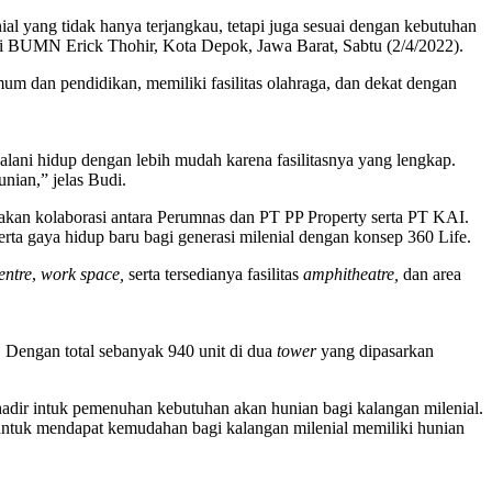
 yang tidak hanya terjangkau, tetapi juga sesuai dengan kebutuhan
ri BUMN Erick Thohir, Kota Depok, Jawa Barat, Sabtu (2/4/2022).
umum dan pendidikan, memiliki fasilitas olahraga, dan dekat dengan
lani hidup dengan lebih mudah karena fasilitasnya yang lengkap.
nian,” jelas Budi.
an kolaborasi antara Perumnas dan PT PP Property serta PT KAI.
ta gaya hidup baru bagi generasi milenial dengan konsep 360 Life.
centre
,
work space,
serta tersedianya fasilitas
amphitheatre,
dan area
. Dengan total sebanyak 940 unit di dua
tower
yang dipasarkan
adir intuk pemenuhan kebutuhan akan hunian bagi kalangan milenial.
tuk mendapat kemudahan bagi kalangan milenial memiliki hunian