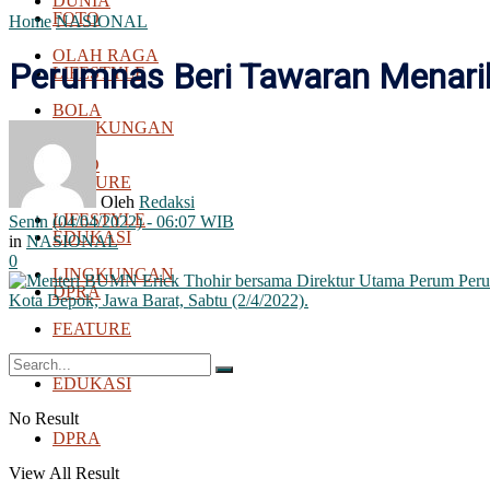
DUNIA
FOTO
Home
NASIONAL
OLAH RAGA
Perumnas Beri Tawaran Menarik 
LIFESTYLE
BOLA
LINGKUNGAN
FOTO
FEATURE
Oleh
Redaksi
LIFESTYLE
Senin (04/04/2022) - 06:07 WIB
EDUKASI
in
NASIONAL
0
LINGKUNGAN
DPRA
FEATURE
EDUKASI
No Result
DPRA
View All Result