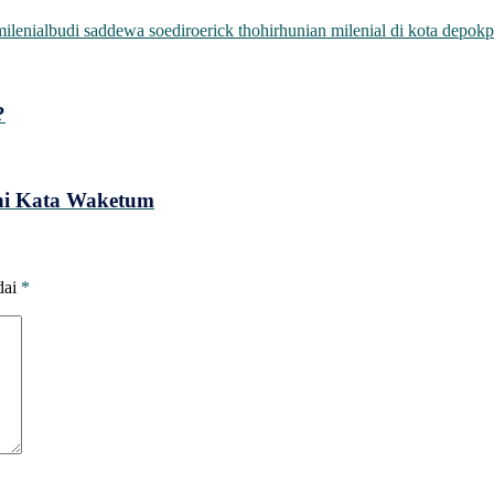
ilenial
budi saddewa soediro
erick thohir
hunian milenial di kota depok
p
?
Ini Kata Waketum
dai
*