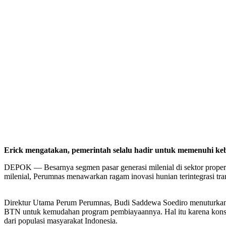
Erick mengatakan, pemerintah selalu hadir untuk memenuhi ke
DEPOK — Besarnya segmen pasar generasi milenial di sektor properti s
milenial, Perumnas menawarkan ragam inovasi hunian terintegrasi tra
Direktur Utama Perum Perumnas, Budi Saddewa Soediro menuturkan, 
BTN untuk kemudahan program pembiayaannya. Hal itu karena konsepny
dari populasi masyarakat Indonesia.