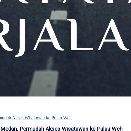
g-Medan, Permudah Akses Wisatawan ke Pulau Weh