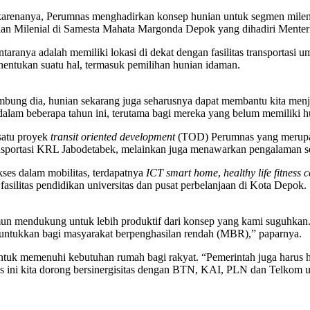
renanya, Perumnas menghadirkan konsep hunian untuk segmen milenial
nian Milenial di Samesta Mahata Margonda Depok yang dihadiri Mente
taranya adalah memiliki lokasi di dekat dengan fasilitas transportasi 
nentukan suatu hal, termasuk pemilihan hunian idaman.
bung dia, hunian sekarang juga seharusnya dapat membantu kita menja
alam beberapa tahun ini, terutama bagi mereka yang belum memiliki hu
satu proyek
transit oriented development
(TOD) Perumnas yang merupak
nsportasi KRL Jabodetabek, melainkan juga menawarkan pengalaman ser
ses dalam mobilitas, terdapatnya
ICT smart home
,
healthy life fitness 
fasilitas pendidikan universitas dan pusat perbelanjaan di Kota Depok.
amun mendukung untuk lebih produktif dari konsep yang kami suguhkan
runtukkan bagi masyarakat berpenghasilan rendah (MBR),” paparnya.
tuk memenuhi kebutuhan rumah bagi rakyat. “Pemerintah juga harus h
ni kita dorong bersinergisitas dengan BTN, KAI, PLN dan Telkom un