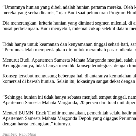
“Umumnya hunian yang dibeli adalah hunian pertama mereka. Oleh ka
mereka yang serba dinamis,” ujar Budi saat peluncuran Program Hu
Dia menerangkan, kriteria hunian yang diminati segmen milenial, di an
pusat perbelanjaan. Budi menyebut, milenial cukup selektif dalam me
Tidak hanya untuk keamanan dan kenyamanan tinggal sehari-hari, sam
“Perumnas telah mempersiapkan diri untuk merambah pasar milenial d
Menurut Budi, Apartemen Samesta Mahata Margonda menjadi salah 
Keunggulannya, tidak hanya memiliki konsep terintegrasi dengan tra
Konsep tersebut mengusung beberapa hal, di antaranya kemudahan ak
komersial di bawah hunian. Selain itu, lokasinya sangat dekat dengan 
“Sehingga hunian ini tidak hanya sebatas menjadi tempat tinggal, n
Apartemen Samesta Mahata Margonda, 20 persen dari total unit dipe
Menteri BUMN, Erick Thohir mengatakan, pemerintah selalu hadir un
Apartemen Samesta Mahata Margonda Depok yang digagas Perumnas i
dengan harga terjangkau,” tuturnya.
Sumber:
Republika