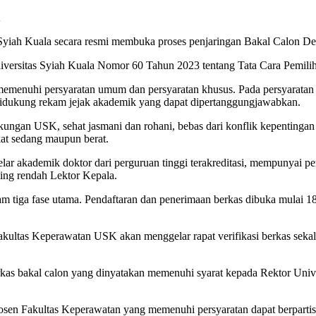
yiah Kuala secara resmi membuka proses penjaringan Bakal Calon De
Universitas Syiah Kuala Nomor 60 Tahun 2023 tentang Tata Cara Pemil
memenuhi persyaratan umum dan persyaratan khusus. Pada persyaratan u
 didukung rekam jejak akademik yang dapat dipertanggungjawabkan.
lingkungan USK, sehat jasmani dan rohani, bebas dari konflik kepentinga
gkat sedang maupun berat.
elar akademik doktor dari perguruan tinggi terakreditasi, mempunyai 
ling rendah Lektor Kepala.
am tiga fase utama. Pendaftaran dan penerimaan berkas dibuka mulai 
kultas Keperawatan USK akan menggelar rapat verifikasi berkas seka
s bakal calon yang dinyatakan memenuhi syarat kepada Rektor Univer
en Fakultas Keperawatan yang memenuhi persyaratan dapat berpartisip