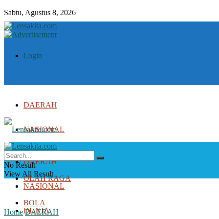
Sabtu, Agustus 8, 2026
Login
DAERAH
NASIONAL
DUNIA
DAERAH
No Result
View All Result
OLAH RAGA
NASIONAL
BOLA
DUNIA
Home
DAERAH