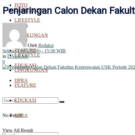
FOTO
Penjaringan Calon Dekan Faku
OLAH RAGA
LIFESTYLE
BOLA
LINGKUNGAN
FOTO
Oleh
Redaksi
FEATURE
Selasa (19/05/2026) - 15:30 WIB
LIFESTYLE
in
DAERAH
0
EDUKASI
LINGKUNGAN
DPRA
FEATURE
EDUKASI
No Result
DPRA
View All Result