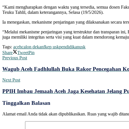
“Kami mengharapkan dengan waktu yang tersedia, semua dosen Fakul
Teuku Tahlil, dalam keterangannya, Selasa (19/5/2026).
Ia menegaskan, mekanisme penjaringan yang dilaksanakan secara ter
“Melalui mekanisme penjaringan yang terstruktur dan transparan in
juga memiliki integritas serta visi yang kuat dalam mendorong kemajua
Tags:
aceh
calon dekan
fkep usk
pendidikan
usk
Share
Tweet
Pin
Previous Post
Wagub Aceh Fadhlullah Buka Rakor Pencegahan K
Next Post
PPIH Imbau Jemaah Aceh Jaga Kesehatan Jelang P
Tinggalkan Balasan
Alamat email Anda tidak akan dipublikasikan.
Ruas yang wajib ditan