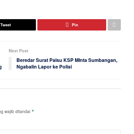
Tweet
Pin
Next Post
Beredar Surat Palsu KSP MInta Sumbangan,
g
Ngabalin Lapor ke Polisi
g wajib ditandai
*