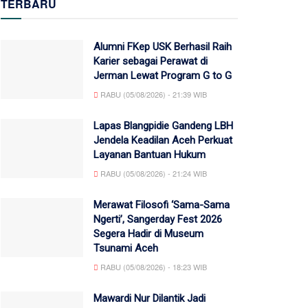
TERBARU
Alumni FKep USK Berhasil Raih
Karier sebagai Perawat di
Jerman Lewat Program G to G
RABU (05/08/2026) - 21:39 WIB
Lapas Blangpidie Gandeng LBH
Jendela Keadilan Aceh Perkuat
Layanan Bantuan Hukum
RABU (05/08/2026) - 21:24 WIB
Merawat Filosofi ‘Sama-Sama
Ngerti’, Sangerday Fest 2026
Segera Hadir di Museum
Tsunami Aceh
RABU (05/08/2026) - 18:23 WIB
Mawardi Nur Dilantik Jadi