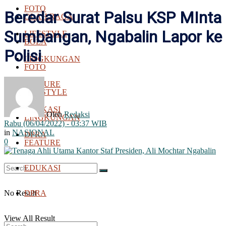
FOTO
Beredar Surat Palsu KSP MInta
OLAH RAGA
Sumbangan, Ngabalin Lapor ke
LIFESTYLE
BOLA
Polisi
LINGKUNGAN
FOTO
FEATURE
LIFESTYLE
EDUKASI
Oleh
Redaksi
LINGKUNGAN
Rabu (06/04/2022) - 03:37 WIB
in
NASIONAL
DPRA
0
FEATURE
EDUKASI
No Result
DPRA
View All Result