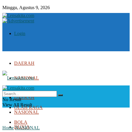
Minggu, Agustus 9, 2026
Login
DAERAH
NASIONAL
DUNIA
DAERAH
No Result
View All Result
OLAH RAGA
NASIONAL
BOLA
DUNIA
Home
NASIONAL