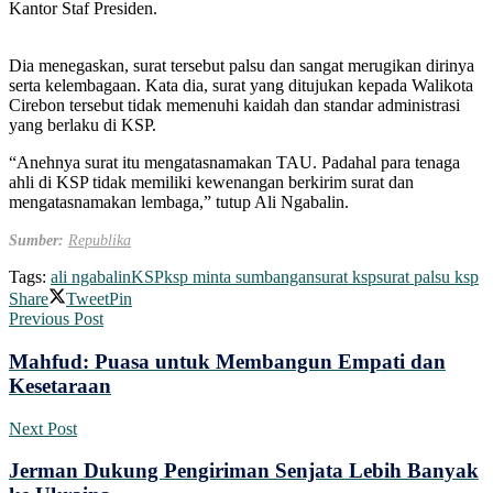
Kantor Staf Presiden.
Dia menegaskan, surat tersebut palsu dan sangat merugikan dirinya
serta kelembagaan. Kata dia, surat yang ditujukan kepada Walikota
Cirebon tersebut tidak memenuhi kaidah dan standar administrasi
yang berlaku di KSP.
“Anehnya surat itu mengatasnamakan TAU. Padahal para tenaga
ahli di KSP tidak memiliki kewenangan berkirim surat dan
mengatasnamakan lembaga,” tutup Ali Ngabalin.
Sumber:
Republika
Tags:
ali ngabalin
KSP
ksp minta sumbangan
surat ksp
surat palsu ksp
Share
Tweet
Pin
Previous Post
Mahfud: Puasa untuk Membangun Empati dan
Kesetaraan
Next Post
Jerman Dukung Pengiriman Senjata Lebih Banyak