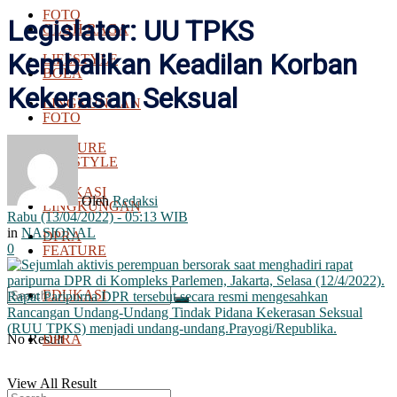
FOTO
Legislator: UU TPKS
OLAH RAGA
Kembalikan Keadilan Korban
LIFESTYLE
BOLA
Kekerasan Seksual
LINGKUNGAN
FOTO
FEATURE
LIFESTYLE
EDUKASI
Oleh
Redaksi
LINGKUNGAN
Rabu (13/04/2022) - 05:13 WIB
in
NASIONAL
DPRA
0
FEATURE
EDUKASI
No Result
DPRA
View All Result