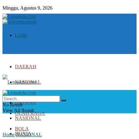
Minggu, Agustus 9, 2026
Login
DAERAH
NASIONAL
DUNIA
DAERAH
No Result
View All Result
OLAH RAGA
NASIONAL
BOLA
DUNIA
Home
NASIONAL