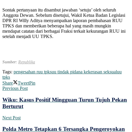
Sontak pertanyaan itu disambut jawaban ‘setuju’ oleh seluruh
Anggota Dewan. Sebelum disetujui, Wakil Ketua Badan Legislasi
DPR RI Willy Aditya menyampaikan laporan pembahasan RUU
TPKS dan memberikan beberapa hal yang masih mungkin
mendapat catatan dari berbagai Fraksi terkait kekurangan RUU ini
setelah menjadi UU TPKS.
Sumber:
Republika
Tags:
pengesahan ruu tpks
uu tindak pidana kekerasan seksual
uu
tpks
Share
Tweet
Pin
Previous Post
Wiku: Kasus Positif Mingguan Turun Tujuh Pekan
Berturut
Next Post
Polda Metro Tetapkan 6 Tersangka Pengeroyokan