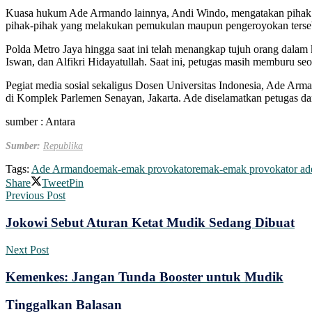
Kuasa hukum Ade Armando lainnya, Andi Windo, mengatakan pihak ya
pihak-pihak yang melakukan pemukulan maupun pengeroyokan tersebu
Polda Metro Jaya hingga saat ini telah menangkap tujuh orang dal
Iswan, dan Alfikri Hidayatullah. Saat ini, petugas masih memburu s
Pegiat media sosial sekaligus Dosen Universitas Indonesia, Ade Arm
di Komplek Parlemen Senayan, Jakarta. Ade diselamatkan petugas dar
sumber : Antara
Sumber:
Republika
Tags:
Ade Armando
emak-emak provokator
emak-emak provokator ad
Share
Tweet
Pin
Previous Post
Jokowi Sebut Aturan Ketat Mudik Sedang Dibuat
Next Post
Kemenkes: Jangan Tunda Booster untuk Mudik
Tinggalkan Balasan