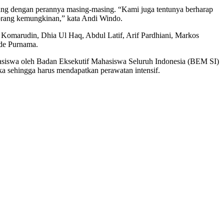
ang dengan perannya masing-masing. “Kami juga tentunya berharap
 orang kemungkinan,” kata Andi Windo.
Komarudin, Dhia Ul Haq, Abdul Latif, Arif Pardhiani, Markos
Ade Purnama.
ahasiswa oleh Badan Eksekutif Mahasiswa Seluruh Indonesia (BEM SI)
ka sehingga harus mendapatkan perawatan intensif.