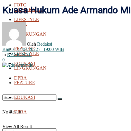
FOTO
Kuasa Hukum Ade Armando Min
OLAH RAGA
LIFESTYLE
BOLA
LINGKUNGAN
FOTO
Oleh
Redaksi
FEATURE
Kamis (14/04/2022) - 19:00 WIB
LIFESTYLE
in
NASIONAL
0
EDUKASI
LINGKUNGAN
DPRA
FEATURE
EDUKASI
No Result
DPRA
View All Result