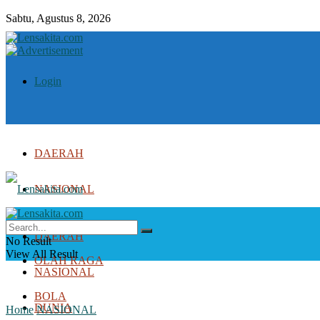
Sabtu, Agustus 8, 2026
Login
DAERAH
NASIONAL
DUNIA
DAERAH
No Result
View All Result
OLAH RAGA
NASIONAL
BOLA
DUNIA
Home
NASIONAL