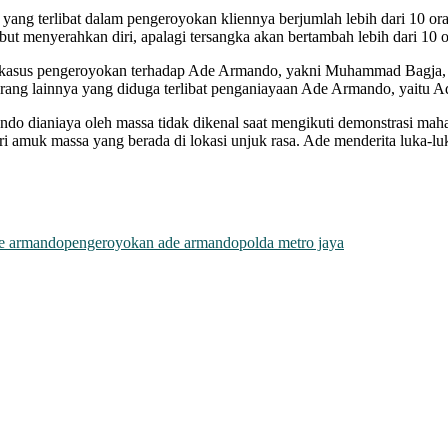
ng terlibat dalam pengeroyokan kliennya berjumlah lebih dari 10 or
t menyerahkan diri, apalagi tersangka akan bertambah lebih dari 10
am kasus pengeroyokan terhadap Ade Armando, yakni Muhammad Bagja, 
eorang lainnya yang diduga terlibat penganiayaan Ade Armando, yaitu 
ando dianiaya oleh massa tidak dikenal saat mengikuti demonstrasi m
i amuk massa yang berada di lokasi unjuk rasa. Ade menderita luka-lu
e armando
pengeroyokan ade armando
polda metro jaya