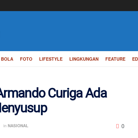
BOLA
FOTO
LIFESTYLE
LINGKUNGAN
FEATURE
ED
rmando Curiga Ada
Menyusup
0
B
in
NASIONAL