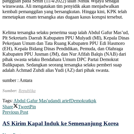
panggilan pada Senin (11/4/2022) ialah Ninuk Wijaya sebagai
wiraswasta. Ali mengatakan tim penyidik akan menjadwalkan
kembali pemanggilan yang bersangkutan. Hingga kini, KPK telah
menetapkan enam tersangka atas dugaan kasus korupsi tersebut.
Kelima tersangka selaku penerima suap ialah Abdul Gafur Mas’ud,
Plt Sekretaris Daerah Kabupaten PPU Mulyadi (MI), Kepala Dinas
Pekerjaan Umum dan Tata Ruang Kabupaten PPU Edi Hasmoro
(EH), Kepala Bidang Dinas Pendidikan, Pemuda, dan Olahraga
Kabupaten PPU Jusman (JM), dan Nur Afifah Balqis (NAB) dari
pihak swasta selaku Bendahara Umum DPC Partai Demokrat
Balikpapan. Sedangkan seorang tersangka selaku pemberi suap
adalah Achmad Zuhdi alias Yudi (AZ) dari pihak swasta.
sumber : Antara
Sumber:
Republika
Tags:
Abdul Gafur Mas'ud
andi arief
Demokrat
kpk
Share
Tweet
Pin
Previous Post
AS Kirim Kapal Induk ke Semenanjung Korea