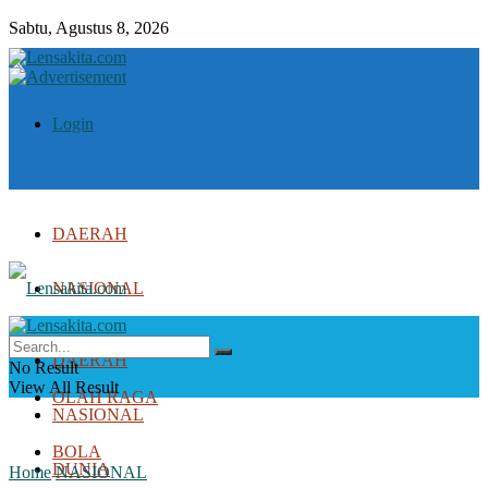
Sabtu, Agustus 8, 2026
Login
DAERAH
NASIONAL
DUNIA
DAERAH
No Result
View All Result
OLAH RAGA
NASIONAL
BOLA
DUNIA
Home
NASIONAL