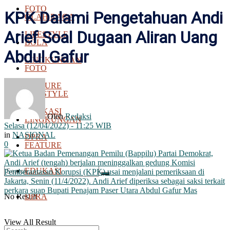
FOTO
KPK Dalami Pengetahuan Andi
OLAH RAGA
Arief Soal Dugaan Aliran Uang
LIFESTYLE
BOLA
Abdul Gafur
LINGKUNGAN
FOTO
FEATURE
LIFESTYLE
EDUKASI
Oleh
Redaksi
LINGKUNGAN
Selasa (12/04/2022) - 11:25 WIB
in
NASIONAL
DPRA
0
FEATURE
EDUKASI
No Result
DPRA
View All Result