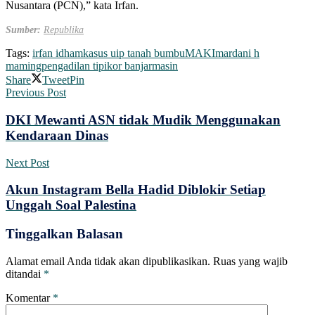
Nusantara (PCN),” kata Irfan.
Sumber:
Republika
Tags:
irfan idham
kasus uip tanah bumbu
MAKI
mardani h
maming
pengadilan tipikor banjarmasin
Share
Tweet
Pin
Previous Post
DKI Mewanti ASN tidak Mudik Menggunakan
Kendaraan Dinas
Next Post
Akun Instagram Bella Hadid Diblokir Setiap
Unggah Soal Palestina
Tinggalkan Balasan
Alamat email Anda tidak akan dipublikasikan.
Ruas yang wajib
ditandai
*
Komentar
*