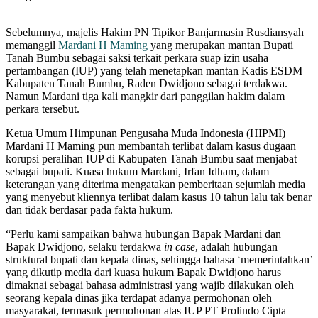
Sebelumnya, majelis Hakim PN Tipikor Banjarmasin Rusdiansyah
memanggil
Mardani H Maming
yang merupakan mantan Bupati
Tanah Bumbu sebagai saksi terkait perkara suap izin usaha
pertambangan (IUP) yang telah menetapkan mantan Kadis ESDM
Kabupaten Tanah Bumbu, Raden Dwidjono sebagai terdakwa.
Namun Mardani tiga kali mangkir dari panggilan hakim dalam
perkara tersebut.
Ketua Umum Himpunan Pengusaha Muda Indonesia (HIPMI)
Mardani H Maming pun membantah terlibat dalam kasus dugaan
korupsi peralihan IUP di Kabupaten Tanah Bumbu saat menjabat
sebagai bupati. Kuasa hukum Mardani, Irfan Idham, dalam
keterangan yang diterima mengatakan pemberitaan sejumlah media
yang menyebut kliennya terlibat dalam kasus 10 tahun lalu tak benar
dan tidak berdasar pada fakta hukum.
“Perlu kami sampaikan bahwa hubungan Bapak Mardani dan
Bapak Dwidjono, selaku terdakwa
in case
, adalah hubungan
struktural bupati dan kepala dinas, sehingga bahasa ‘memerintahkan’
yang dikutip media dari kuasa hukum Bapak Dwidjono harus
dimaknai sebagai bahasa administrasi yang wajib dilakukan oleh
seorang kepala dinas jika terdapat adanya permohonan oleh
masyarakat, termasuk permohonan atas IUP PT Prolindo Cipta