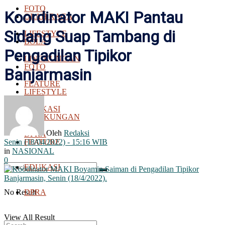
FOTO
Koordinator MAKI Pantau
OLAH RAGA
Sidang Suap Tambang di
LIFESTYLE
BOLA
Pengadilan Tipikor
LINGKUNGAN
FOTO
Banjarmasin
FEATURE
LIFESTYLE
EDUKASI
LINGKUNGAN
Oleh
Redaksi
DPRA
Senin (18/04/2022) - 15:16 WIB
FEATURE
in
NASIONAL
0
EDUKASI
No Result
DPRA
View All Result