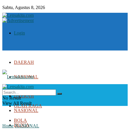
Sabtu, Agustus 8, 2026
Login
DAERAH
NASIONAL
DUNIA
DAERAH
No Result
View All Result
OLAH RAGA
NASIONAL
BOLA
DUNIA
Home
NASIONAL