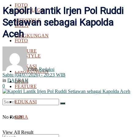
FOTO
Kapolri Lantik Irjen Pol Ruddi
OLAH RAGA
Setiawan sebagai Kapolda
LIFESTYLE
BOLA
Aceh
LINGKUNGAN
FOTO
FEATURE
LIFESTYLE
EDUKASI
Oleh
Redaksi
LINGKUNGAN
Sabtu (04/07/2026) - 20:23 WIB
in
DAERAH
DPRA
0
FEATURE
EDUKASI
No Result
DPRA
View All Result