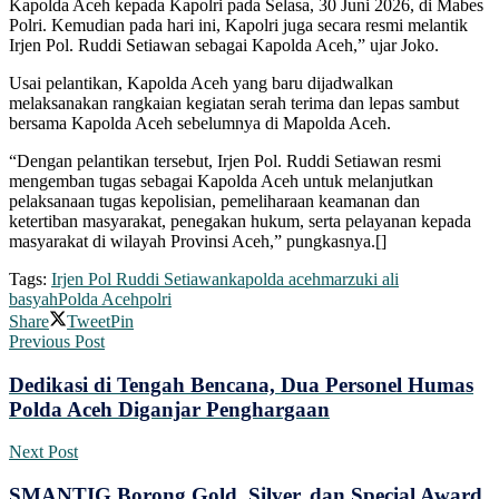
Kapolda Aceh kepada Kapolri pada Selasa, 30 Juni 2026, di Mabes
Polri. Kemudian pada hari ini, Kapolri juga secara resmi melantik
Irjen Pol. Ruddi Setiawan sebagai Kapolda Aceh,” ujar Joko.
Usai pelantikan, Kapolda Aceh yang baru dijadwalkan
melaksanakan rangkaian kegiatan serah terima dan lepas sambut
bersama Kapolda Aceh sebelumnya di Mapolda Aceh.
“Dengan pelantikan tersebut, Irjen Pol. Ruddi Setiawan resmi
mengemban tugas sebagai Kapolda Aceh untuk melanjutkan
pelaksanaan tugas kepolisian, pemeliharaan keamanan dan
ketertiban masyarakat, penegakan hukum, serta pelayanan kepada
masyarakat di wilayah Provinsi Aceh,” pungkasnya.[]
Tags:
Irjen Pol Ruddi Setiawan
kapolda aceh
marzuki ali
basyah
Polda Aceh
polri
Share
Tweet
Pin
Previous Post
Dedikasi di Tengah Bencana, Dua Personel Humas
Polda Aceh Diganjar Penghargaan
Next Post
SMANTIG Borong Gold, Silver, dan Special Award