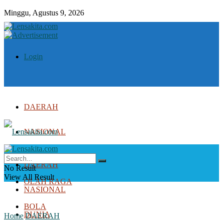
Minggu, Agustus 9, 2026
Login
DAERAH
NASIONAL
DUNIA
DAERAH
No Result
View All Result
OLAH RAGA
NASIONAL
BOLA
DUNIA
Home
DAERAH