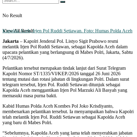
No Result
Kapolda Aceh, Irjen Pol Ruddi Setiawan. Foto: Humas Polda Aceh
View All Result
Jakarta
– Kapolri Jenderal Pol. Listyo Sigit Prabowo resmi
melantik Irjen Pol Ruddi Setiawan, sebagai Kapolda Aceh dalam
upacara pelantikan yang berlangsung di Mabes Polri, Jakarta, Sabtu
(4/7/2026).
Pelantikan tersebut merupakan tindak lanjut dari Surat Telegram
Kapolri Nomor ST/1335/VI/KEP./2026 tanggal 26 Juni 2026
tentang mutasi dan rotasi jabatan di lingkungan Polri. Dalam surat
telegram tersebut, Irjen Pol. Ruddi Setiawan ditunjuk sebagai
Kapolda Aceh menggantikan Irjen Pol Marzuki Ali Basyah yang
memasuki masa purna bakti.
Kabid Humas Polda Aceh Kombes Pol Joko Krisdiyanto,
membenarkan pelantikan tersebut. Ia menyampaikan bahwa Kapolri
telah melantik Irjen Pol. Ruddi Setiawan sebagai Kapolda Aceh
yang baru di Mabes Polri.
“Sebelumnya, Kapolda Aceh yang lama telah menyerahkan jabatan