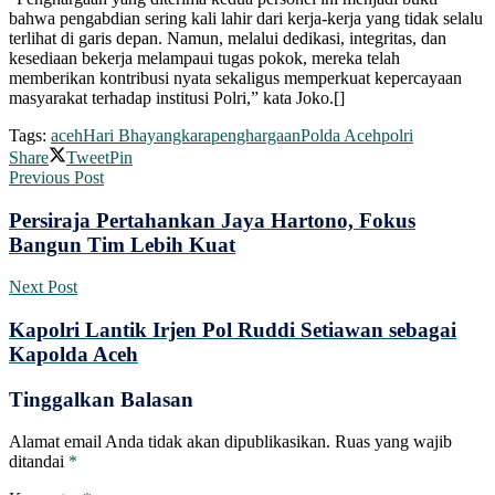
bahwa pengabdian sering kali lahir dari kerja-kerja yang tidak selalu
terlihat di garis depan. Namun, melalui dedikasi, integritas, dan
kesediaan bekerja melampaui tugas pokok, mereka telah
memberikan kontribusi nyata sekaligus memperkuat kepercayaan
masyarakat terhadap institusi Polri,” kata Joko.[]
Tags:
aceh
Hari Bhayangkara
penghargaan
Polda Aceh
polri
Share
Tweet
Pin
Previous Post
Persiraja Pertahankan Jaya Hartono, Fokus
Bangun Tim Lebih Kuat
Next Post
Kapolri Lantik Irjen Pol Ruddi Setiawan sebagai
Kapolda Aceh
Tinggalkan Balasan
Alamat email Anda tidak akan dipublikasikan.
Ruas yang wajib
ditandai
*