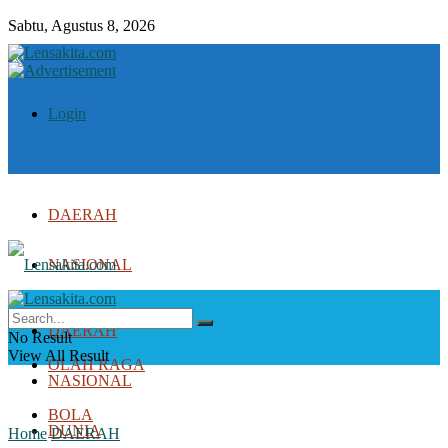
Sabtu, Agustus 8, 2026
Login
DAERAH
NASIONAL
DUNIA
DAERAH
No Result
View All Result
OLAH RAGA
NASIONAL
BOLA
DUNIA
Home
DAERAH