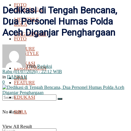
FOTO
Dedikasi di Tengah Bencana,
OLAH RAGA
Dua Personel Humas Polda
LIFESTYLE
BOLA
Aceh Diganjar Penghargaan
LINGKUNGAN
FOTO
FEATURE
LIFESTYLE
EDUKASI
Oleh
Redaksi
LINGKUNGAN
Rabu (01/07/2026) - 22:12 WIB
in
DAERAH
DPRA
0
FEATURE
EDUKASI
No Result
DPRA
View All Result