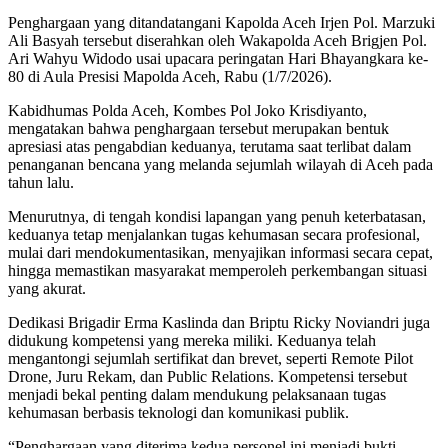
Penghargaan yang ditandatangani Kapolda Aceh Irjen Pol. Marzuki
Ali Basyah tersebut diserahkan oleh Wakapolda Aceh Brigjen Pol.
Ari Wahyu Widodo usai upacara peringatan Hari Bhayangkara ke-
80 di Aula Presisi Mapolda Aceh, Rabu (1/7/2026).
Kabidhumas Polda Aceh, Kombes Pol Joko Krisdiyanto,
mengatakan bahwa penghargaan tersebut merupakan bentuk
apresiasi atas pengabdian keduanya, terutama saat terlibat dalam
penanganan bencana yang melanda sejumlah wilayah di Aceh pada
tahun lalu.
Menurutnya, di tengah kondisi lapangan yang penuh keterbatasan,
keduanya tetap menjalankan tugas kehumasan secara profesional,
mulai dari mendokumentasikan, menyajikan informasi secara cepat,
hingga memastikan masyarakat memperoleh perkembangan situasi
yang akurat.
Dedikasi Brigadir Erma Kaslinda dan Briptu Ricky Noviandri juga
didukung kompetensi yang mereka miliki. Keduanya telah
mengantongi sejumlah sertifikat dan brevet, seperti Remote Pilot
Drone, Juru Rekam, dan Public Relations. Kompetensi tersebut
menjadi bekal penting dalam mendukung pelaksanaan tugas
kehumasan berbasis teknologi dan komunikasi publik.
“Penghargaan yang diterima kedua personel ini menjadi bukti