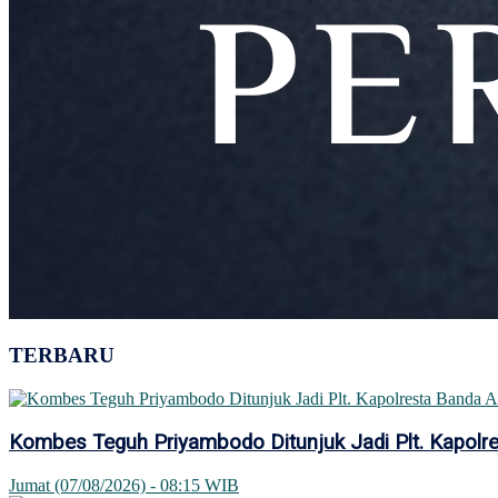
TERBARU
Kombes Teguh Priyambodo Ditunjuk Jadi Plt. Kapolr
Jumat (07/08/2026) - 08:15 WIB