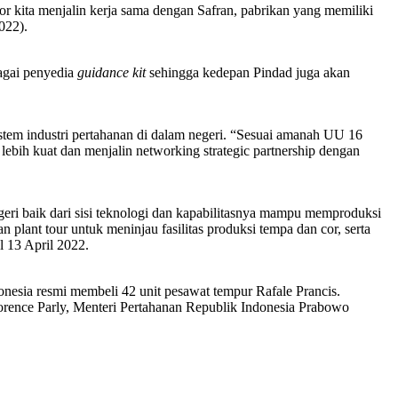
tor kita menjalin kerja sama dengan Safran, pabrikan yang memiliki
022).
agai penyedia
guidance kit
sehingga kedepan Pindad juga akan
tem industri pertahanan di dalam negeri. “Sesuai amanah UU 16
lebih kuat dan menjalin networking strategic partnership dengan
geri baik dari sisi teknologi dan kapabilitasnya mampu memproduksi
plant tour untuk meninjau fasilitas produksi tempa dan cor, serta
l 13 April 2022.
onesia resmi membeli 42 unit pesawat tempur Rafale Prancis.
lorence Parly, Menteri Pertahanan Republik Indonesia Prabowo