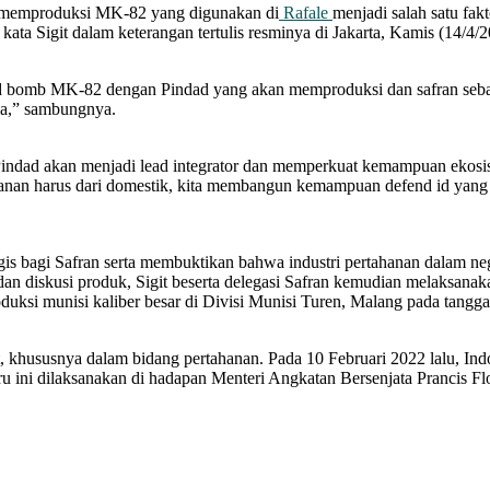
memproduksi MK-82 yang digunakan di
Rafale
menjadi salah satu fak
kata Sigit dalam keterangan tertulis resminya di Jakarta, Kamis (14/4/2
ded bomb MK-82 dengan Pindad yang akan memproduksi dan safran seb
ia,” sambungnya.
indad akan menjadi lead integrator dan memperkuat kemampuan ekosis
ahanan harus dari domestik, kita membangun kemampuan defend id yang 
gis bagi Safran serta membuktikan bahwa industri pertahanan dalam ne
 diskusi produk, Sigit beserta delegasi Safran kemudian melaksanakan 
oduksi munisi kaliber besar di Divisi Munisi Turen, Malang pada tangga
t, khususnya dalam bidang pertahanan. Pada 10 Februari 2022 lalu, Ind
aru ini dilaksanakan di hadapan Menteri Angkatan Bersenjata Prancis F