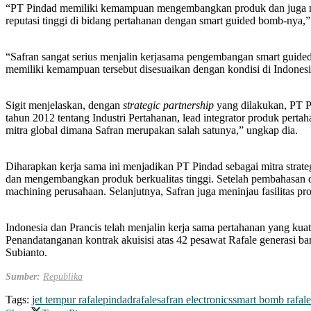
“PT Pindad memiliki kemampuan mengembangkan produk dan juga 
reputasi tinggi di bidang pertahanan dengan smart guided bomb-nya,” 
“Safran sangat serius menjalin kerjasama pengembangan smart gui
memiliki kemampuan tersebut disesuaikan dengan kondisi di Indones
Sigit menjelaskan, dengan
strategic partnership
yang dilakukan, PT P
tahun 2012 tentang Industri Pertahanan, lead integrator produk pert
mitra global dimana Safran merupakan salah satunya,” ungkap dia.
Diharapkan kerja sama ini menjadikan PT Pindad sebagai mitra strate
dan mengembangkan produk berkualitas tinggi. Setelah pembahasan dan
machining perusahaan. Selanjutnya, Safran juga meninjau fasilitas pr
Indonesia dan Prancis telah menjalin kerja sama pertahanan yang kua
Penandatanganan kontrak akuisisi atas 42 pesawat Rafale generasi b
Subianto.
Sumber:
Republika
Tags:
jet tempur rafale
pindad
rafale
safran electronics
smart bomb rafale