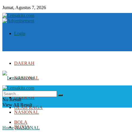
Jumat, Agustus 7, 2026
Login
DAERAH
NASIONAL
DUNIA
DAERAH
No Result
View All Result
OLAH RAGA
NASIONAL
BOLA
DUNIA
Home
NASIONAL