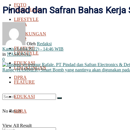
FOTO
Pindad dan Safran Bahas Kerja
OLAH RAGA
LIFESTYLE
BOLA
LINGKUNGAN
FOTO
Oleh
Redaksi
FEATURE
Kamis (14/04/2022) - 14:46 WIB
LIFESTYLE
in
NASIONAL
0
EDUKASI
LINGKUNGAN
DPRA
FEATURE
EDUKASI
No Result
DPRA
View All Result