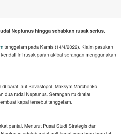
udal Neptunus hingga sebabkan rusak serius.
am
tenggelam pada Kamis (14/4/2022). Klaim pasukan
 kendali ini rusak parah akibat serangan menggunakan
m di barat laut Sevastopol, Maksym Marchenko
 dua rudal Neptunus. Serangan itu dinilai
embuat kapal tersebut tenggelam.
kat pantai. Menurut Pusat Studi Strategis dan
 Neptunus adalah rudal anti-kapal yang baru-baru ini