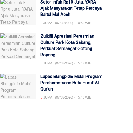
Setor Infak Rp10 Juta, YARA
Ajak Masyarakat Tetap Percaya
Baitul Mal Aceh
JUMAT (07/08/2026) - 19:58 WIB
Zulkifli Apresiasi Peresmian
Culture Park Kota Sabang,
Perkuat Semangat Gotong
Royong
JUMAT (07/08/2026) - 15:43 WIB
Lapas Blangpidie Mulai Program
Pemberantasan Buta Huruf Al-
Qur’an
JUMAT (07/08/2026) - 15:40 WIB