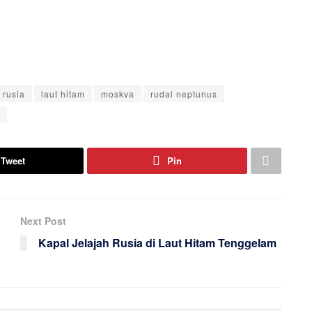
 rusia
laut hitam
moskva
rudal neptunus
Tweet
Pin
Next Post
Kapal Jelajah Rusia di Laut Hitam Tenggelam