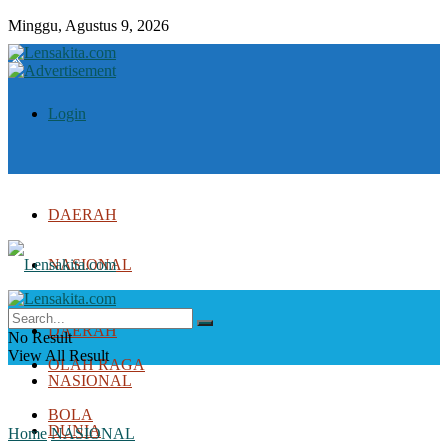
Minggu, Agustus 9, 2026
Login
DAERAH
NASIONAL
DUNIA
DAERAH
No Result
View All Result
OLAH RAGA
NASIONAL
BOLA
DUNIA
Home
NASIONAL