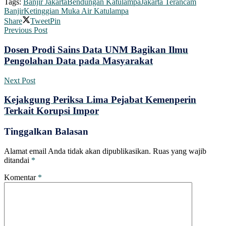
Tags:
Banjir Jakarta
Bendungan Katulampa
Jakarta Terancam
Banjir
Ketinggian Muka Air Katulampa
Share
Tweet
Pin
Previous Post
Dosen Prodi Sains Data UNM Bagikan Ilmu
Pengolahan Data pada Masyarakat
Next Post
Kejakgung Periksa Lima Pejabat Kemenperin
Terkait Korupsi Impor
Tinggalkan Balasan
Alamat email Anda tidak akan dipublikasikan.
Ruas yang wajib
ditandai
*
Komentar
*