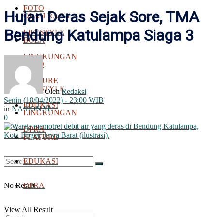
FOTO
Hujan Deras Sejak Sore, TMA
OLAH RAGA
Bendung Katulampa Siaga 3
LIFESTYLE
BOLA
LINGKUNGAN
FOTO
FEATURE
LIFESTYLE
Oleh
Redaksi
Senin (18/04/2022) - 23:00 WIB
EDUKASI
in
NASIONAL
LINGKUNGAN
0
DPRA
FEATURE
EDUKASI
No Result
DPRA
View All Result