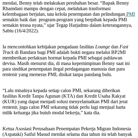
menilai, Benny telah melakukan perubahan besar. “Bapak Benny
Rhamdani mampu dengan cepat, melalukan tranformasi
kelembagaan berjalan, tata kelola penempatan dan pelindungan
PMI
semakin baik dan program-program yang berpihak kepada PMI
semakin terasa nyata,” ujar Tegap Harjadmo dalam keterangannya,
Sabtu (16/4/2022).
Ia mencontohkan kebijakan pengadaan fasilitas
Lounge
dan
Fast
Track
di Bandara bagi PMI adalah bukti negara melalui BP2MI
memberikan perlakuan hormat kepada PMI sebagai pahlawan
devisa. Masih menurut dia, di masa kepemimpinan Benny saat ini
para sindikat penempatan ilegal perdagangan manusia dan para
rentenir yang memeras PMI, disikat tanpa pandang bulu.
“Lalu misalnya kepada setiap calon PMI, sekarang diberikan
fasilitas Kredit Tanpa Agunan (KTA) dan Kredit Usaha Rakyat
(KUR) yang dapat menjadi solusi menyelamatkan PMI dari jerat
rentenir, juga calon PMI sekarang tidak perlu lagi menjual harta
milik keluarga jika butuh modal bekerja,” kata dia.
Ketua Asosiasi Perusahaan Penempatan Pekerja Migran Indonesia
(Aspataki) Saiful Masud menilai selama dua tahun ini telah banyak