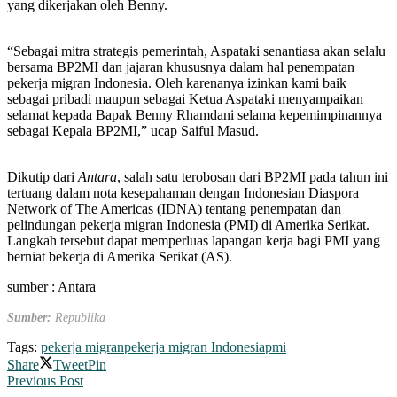
yang dikerjakan oleh Benny.
“Sebagai mitra strategis pemerintah, Aspataki senantiasa akan selalu
bersama BP2MI dan jajaran khususnya dalam hal penempatan
pekerja migran Indonesia. Oleh karenanya izinkan kami baik
sebagai pribadi maupun sebagai Ketua Aspataki menyampaikan
selamat kepada Bapak Benny Rhamdani selama kepemimpinannya
sebagai Kepala BP2MI,” ucap Saiful Masud.
Dikutip dari
Antara
, salah satu terobosan dari BP2MI pada tahun ini
tertuang dalam nota kesepahaman dengan Indonesian Diaspora
Network of The Americas (IDNA) tentang penempatan dan
pelindungan pekerja migran Indonesia (PMI) di Amerika Serikat.
Langkah tersebut dapat memperluas lapangan kerja bagi PMI yang
berniat bekerja di Amerika Serikat (AS).
sumber : Antara
Sumber:
Republika
Tags:
pekerja migran
pekerja migran Indonesia
pmi
Share
Tweet
Pin
Previous Post