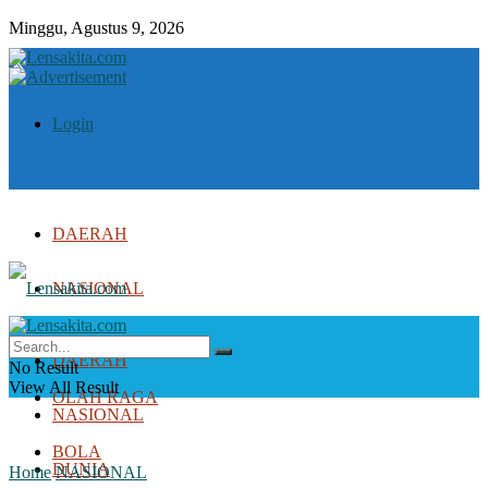
Minggu, Agustus 9, 2026
Login
DAERAH
NASIONAL
DUNIA
DAERAH
No Result
View All Result
OLAH RAGA
NASIONAL
BOLA
DUNIA
Home
NASIONAL