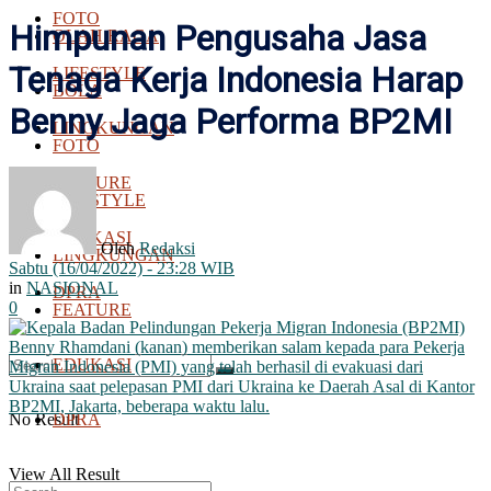
FOTO
Himpunan Pengusaha Jasa
OLAH RAGA
Tenaga Kerja Indonesia Harap
LIFESTYLE
BOLA
Benny Jaga Performa BP2MI
LINGKUNGAN
FOTO
FEATURE
LIFESTYLE
EDUKASI
Oleh
Redaksi
LINGKUNGAN
Sabtu (16/04/2022) - 23:28 WIB
in
NASIONAL
DPRA
0
FEATURE
EDUKASI
No Result
DPRA
View All Result