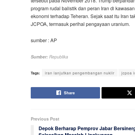
tersebut pada November 2018. Trump berpandang
program rudal balistik dan peran Iran di kawa
ekonomi terhadap Teheran. Sejak saat itu Iran 
JCPOA, termasuk perihal pengayaan uranium.
sumber : AP
Sumber:
Republika
Tags:
iran lanjutkan pengembangan nuklir
jcpoa i
Share
Previous Post
Depok Berharap Pemprov Jabar Bersinerg
Selesaikan Masalah Lingkungan