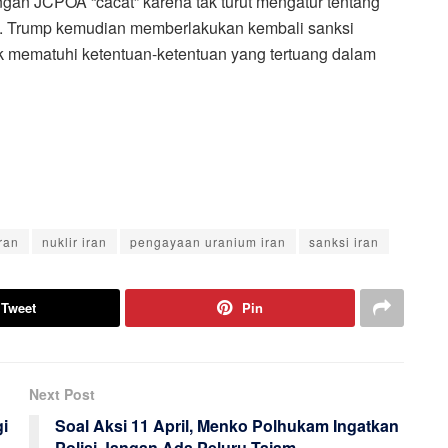
an JCPOA “cacat” karena tak turut mengatur tentang
san. Trump kemudian memberlakukan kembali sanksi
tak mematuhi ketentuan-ketentuan yang tertuang dalam
ran
nuklir iran
pengayaan uranium iran
sanksi iran
Tweet
Pin
Next Post
i
Soal Aksi 11 April, Menko Polhukam Ingatkan
Polisi Jangan Ada Peluru Tajam