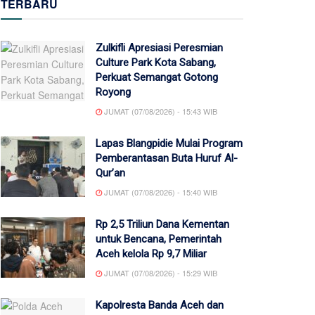
TERBARU
Zulkifli Apresiasi Peresmian
Culture Park Kota Sabang,
Perkuat Semangat Gotong
Royong
JUMAT (07/08/2026) - 15:43 WIB
Lapas Blangpidie Mulai Program
Pemberantasan Buta Huruf Al-
Qur’an
JUMAT (07/08/2026) - 15:40 WIB
Rp 2,5 Triliun Dana Kementan
untuk Bencana, Pemerintah
Aceh kelola Rp 9,7 Miliar
JUMAT (07/08/2026) - 15:29 WIB
Kapolresta Banda Aceh dan