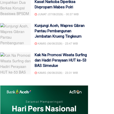
Kasat Narkoba Diperiksa
Divpropam Mabes Polri
JUMAT (07/08/2026) - 00:37 WIB
Kunjungi Aceh, Wapres Gibran
Pantau Pembangunan
Jembatan Krueng Tingkeum
KAMIS (06/08/2026) - 23:47 WIB
Kak Na Promosi Wisata Surfing
dan Hadiri Perayaan HUT ke-53
BAS Simeulue
KAMIS (06/08/2026) - 23:31 WIB