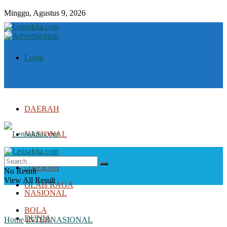
Minggu, Agustus 9, 2026
Login
DAERAH
NASIONAL
DUNIA
DAERAH
No Result
View All Result
OLAH RAGA
NASIONAL
BOLA
DUNIA
Home
INTERNASIONAL