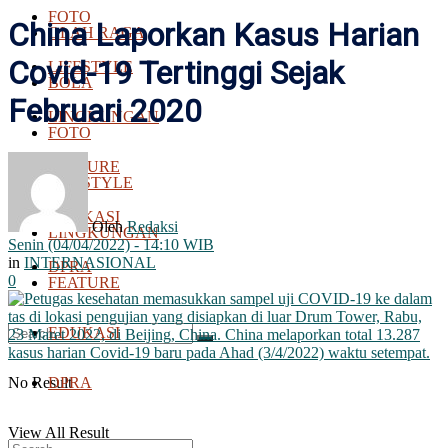
FOTO
China Laporkan Kasus Harian
OLAH RAGA
Covid-19 Tertinggi Sejak
LIFESTYLE
BOLA
Februari 2020
LINGKUNGAN
FOTO
FEATURE
LIFESTYLE
EDUKASI
Oleh
Redaksi
LINGKUNGAN
Senin (04/04/2022) - 14:10 WIB
in
INTERNASIONAL
DPRA
0
FEATURE
EDUKASI
No Result
DPRA
View All Result