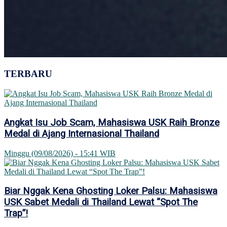
TERBARU
Angkat Isu Job Scam, Mahasiswa USK Raih Bronze
Medal di Ajang Internasional Thailand
Minggu (09/08/2026) - 15:41 WIB
Biar Nggak Kena Ghosting Loker Palsu: Mahasiswa
USK Sabet Medali di Thailand Lewat “Spot The
Trap”!