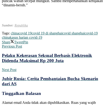
puncak wabah secepat mungkin. Sambil mempertahankan kebijakan
“dinamis-bersih.”
Sumber:
Republika
Tags:
china
covid 19
covid 19 di shanghai
covid shanghai
covid-19
china
kasus harian covid-19
Share
Tweet
Pin
Previous Post
Pelaku Kekerasan Seksual Berbasis Elektronik
Didenda Maksimal Rp 200 Juta
Next Post
Jubir Rusia: Cerita Pembantaian Bucha Skenario
dari AS
Tinggalkan Balasan
Alamat email Anda tidak akan dipublikasikan.
Ruas yang wajib