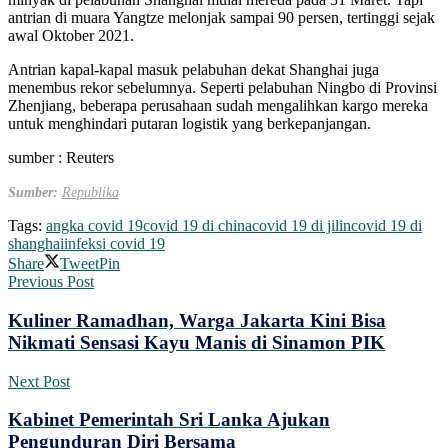
antrian di muara Yangtze melonjak sampai 90 persen, tertinggi sejak
awal Oktober 2021.
Antrian kapal-kapal masuk pelabuhan dekat Shanghai juga
menembus rekor sebelumnya. Seperti pelabuhan Ningbo di Provinsi
Zhenjiang, beberapa perusahaan sudah mengalihkan kargo mereka
untuk menghindari putaran logistik yang berkepanjangan.
sumber : Reuters
Sumber:
Republika
Tags:
angka covid 19
covid 19 di china
covid 19 di jilin
covid 19 di
shanghai
infeksi covid 19
Share
Tweet
Pin
Previous Post
Kuliner Ramadhan, Warga Jakarta Kini Bisa
Nikmati Sensasi Kayu Manis di Sinamon PIK
Next Post
Kabinet Pemerintah Sri Lanka Ajukan
Pengunduran Diri Bersama