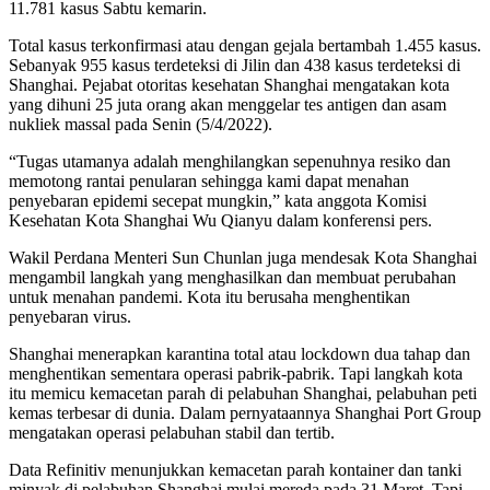
11.781 kasus Sabtu kemarin.
Total kasus terkonfirmasi atau dengan gejala bertambah 1.455 kasus.
Sebanyak 955 kasus terdeteksi di Jilin dan 438 kasus terdeteksi di
Shanghai. Pejabat otoritas kesehatan Shanghai mengatakan kota
yang dihuni 25 juta orang akan menggelar tes antigen dan asam
nukliek massal pada Senin (5/4/2022).
“Tugas utamanya adalah menghilangkan sepenuhnya resiko dan
memotong rantai penularan sehingga kami dapat menahan
penyebaran epidemi secepat mungkin,” kata anggota Komisi
Kesehatan Kota Shanghai Wu Qianyu dalam konferensi pers.
Wakil Perdana Menteri Sun Chunlan juga mendesak Kota Shanghai
mengambil langkah yang menghasilkan dan membuat perubahan
untuk menahan pandemi. Kota itu berusaha menghentikan
penyebaran virus.
Shanghai menerapkan karantina total atau lockdown dua tahap dan
menghentikan sementara operasi pabrik-pabrik. Tapi langkah kota
itu memicu kemacetan parah di pelabuhan Shanghai, pelabuhan peti
kemas terbesar di dunia. Dalam pernyataannya Shanghai Port Group
mengatakan operasi pelabuhan stabil dan tertib.
Data Refinitiv menunjukkan kemacetan parah kontainer dan tanki
minyak di pelabuhan Shanghai mulai mereda pada 31 Maret. Tapi