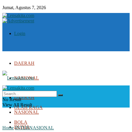
Jumat, Agustus 7, 2026
Login
DAERAH
NASIONAL
DUNIA
DAERAH
No Result
View All Result
OLAH RAGA
NASIONAL
BOLA
DUNIA
Home
INTERNASIONAL