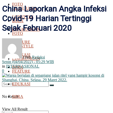
FOTO
China Laporkan Angka Infeksi
OLAH RAGA
Covid-19 Harian Tertinggi
LIFESTYLE
BOLA
Sejak Februari 2020
LINGKUNGAN
FOTO
FEATURE
LIFESTYLE
EDUKASI
Oleh
Redaksi
LINGKUNGAN
Senin (04/04/2022) - 05:29 WIB
in
INTERNASIONAL
DPRA
0
FEATURE
EDUKASI
No Result
DPRA
View All Result