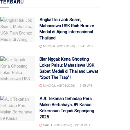
TERBARU
Angkat Isu Job Scam,
Mahasiswa USK Raih Bronze
Medal di Ajang Internasional
Thailand
MINGGU (09/08/2026) - 15:41 WIB
Biar Nggak Kena Ghosting
Loker Palsu: Mahasiswa USK
Sabet Medali di Thailand Lewat
“Spot The Trap”!
MINGGU (09/08/2026) - 13:55 WIB
AJI: Tekanan terhadap Pers
Makin Berbahaya, 89 Kasus
Kekerasan Terjadi Sepanjang
2025
SABTU (08/08/2026) - 22:28 WIB