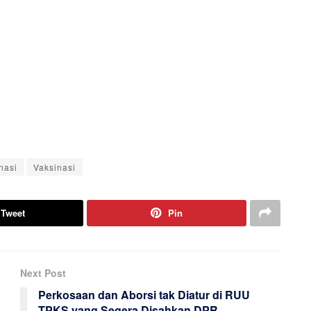
nasi
Vaksinasi
Tweet
Pin
Next Post
Perkosaan dan Aborsi tak Diatur di RUU
TPKS yang Segera Disahkan DPR