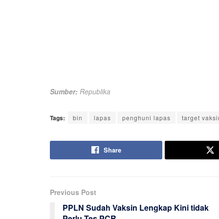
Sumber:
Republika
Tags:
bin
lapas
penghuni lapas
target vaksi
Share
Previous Post
PPLN Sudah Vaksin Lengkap Kini tidak
Perlu Tes PCR