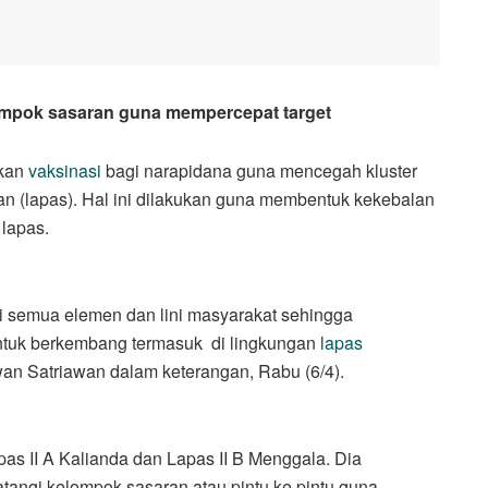
ompok sasaran guna mempercepat target
kan
vaksinasi
bagi narapidana guna mencegah kluster
 (lapas). Hal ini dilakukan guna membentuk kekebalan
lapas.
 di semua elemen dan lini masyarakat sehingga
tuk berkembang termasuk di lingkungan
lapas
an Satriawan dalam keterangan, Rabu (6/4).
apas II A Kalianda dan Lapas II B Menggala. Dia
tangi kelompok sasaran atau pintu ke pintu guna