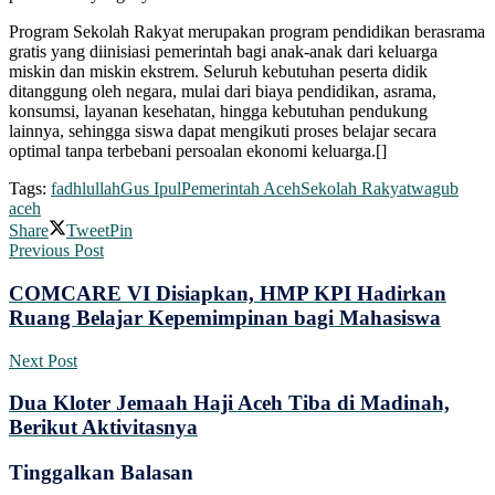
‎‎Program Sekolah Rakyat merupakan program pendidikan berasrama
gratis yang diinisiasi pemerintah bagi anak-anak dari keluarga
miskin dan miskin ekstrem. Seluruh kebutuhan peserta didik
ditanggung oleh negara, mulai dari biaya pendidikan, asrama,
konsumsi, layanan kesehatan, hingga kebutuhan pendukung
lainnya, sehingga siswa dapat mengikuti proses belajar secara
optimal tanpa terbebani persoalan ekonomi keluarga.[]
Tags:
fadhlullah
Gus Ipul
Pemerintah Aceh
Sekolah Rakyat
wagub
aceh
Share
Tweet
Pin
Previous Post
COMCARE VI Disiapkan, HMP KPI Hadirkan
Ruang Belajar Kepemimpinan bagi Mahasiswa
Next Post
Dua Kloter Jemaah Haji Aceh Tiba di Madinah,
Berikut Aktivitasnya
Tinggalkan Balasan