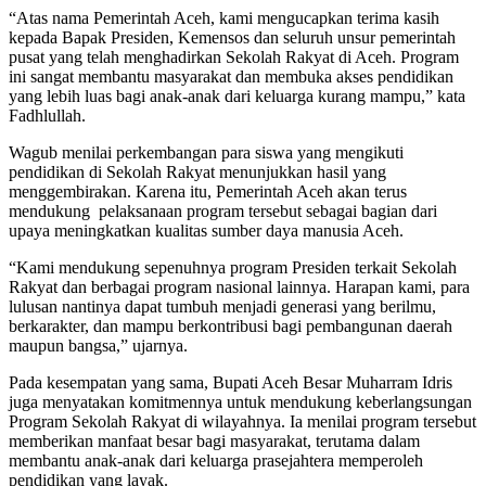
‎‎“Atas nama Pemerintah Aceh, kami mengucapkan terima kasih
kepada Bapak Presiden, Kemensos dan seluruh unsur pemerintah
pusat yang telah menghadirkan Sekolah Rakyat di Aceh. Program
ini sangat membantu masyarakat dan membuka akses pendidikan
yang lebih luas bagi anak-anak dari keluarga kurang mampu,” kata
Fadhlullah.
‎‎Wagub menilai perkembangan para siswa yang mengikuti
pendidikan di Sekolah Rakyat menunjukkan hasil yang
menggembirakan. Karena itu, Pemerintah Aceh akan terus
mendukung pelaksanaan program tersebut sebagai bagian dari
upaya meningkatkan kualitas sumber daya manusia Aceh.
‎‎“Kami mendukung sepenuhnya program Presiden terkait Sekolah
Rakyat dan berbagai program nasional lainnya. Harapan kami, para
lulusan nantinya dapat tumbuh menjadi generasi yang berilmu,
berkarakter, dan mampu berkontribusi bagi pembangunan daerah
maupun bangsa,” ujarnya.
‎‎Pada kesempatan yang sama, Bupati Aceh Besar Muharram Idris
juga menyatakan komitmennya untuk mendukung keberlangsungan
Program Sekolah Rakyat di wilayahnya. Ia menilai program tersebut
memberikan manfaat besar bagi masyarakat, terutama dalam
membantu anak-anak dari keluarga prasejahtera memperoleh
pendidikan yang layak.