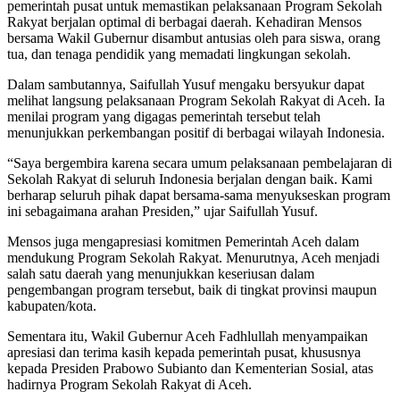
pemerintah pusat untuk memastikan pelaksanaan Program Sekolah
Rakyat berjalan optimal di berbagai daerah. Kehadiran Mensos
bersama Wakil Gubernur disambut antusias oleh para siswa, orang
tua, dan tenaga pendidik yang memadati lingkungan sekolah.
‎‎Dalam sambutannya, Saifullah Yusuf mengaku bersyukur dapat
melihat langsung pelaksanaan Program Sekolah Rakyat di Aceh. Ia
menilai program yang digagas pemerintah tersebut telah
menunjukkan perkembangan positif di berbagai wilayah Indonesia.
‎‎“Saya bergembira karena secara umum pelaksanaan pembelajaran di
Sekolah Rakyat di seluruh Indonesia berjalan dengan baik. Kami
berharap seluruh pihak dapat bersama-sama menyukseskan program
ini sebagaimana arahan Presiden,” ujar Saifullah Yusuf.
‎‎Mensos juga mengapresiasi komitmen Pemerintah Aceh dalam
mendukung Program Sekolah Rakyat. Menurutnya, Aceh menjadi
salah satu daerah yang menunjukkan keseriusan dalam
pengembangan program tersebut, baik di tingkat provinsi maupun
kabupaten/kota.
‎‎Sementara itu, Wakil Gubernur Aceh Fadhlullah menyampaikan
apresiasi dan terima kasih kepada pemerintah pusat, khususnya
kepada Presiden Prabowo Subianto dan Kementerian Sosial, atas
hadirnya Program Sekolah Rakyat di Aceh.