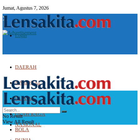
Jumat, Agustus 7, 2026
Login
DAERAH
NASIONAL
DUNIA
DAERAH
OLAH RAGA
No Result
View All Result
NASIONAL
BOLA