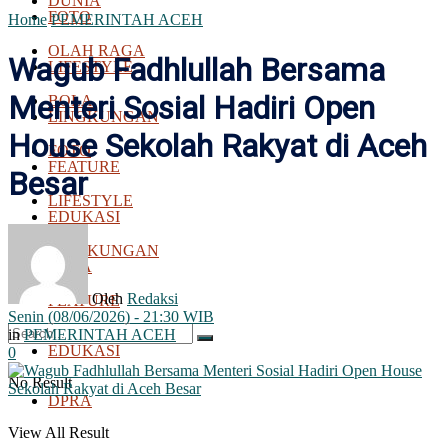
DUNIA
FOTO
Home
PEMERINTAH ACEH
OLAH RAGA
Wagub Fadhlullah Bersama
LIFESTYLE
Menteri Sosial Hadiri Open
BOLA
LINGKUNGAN
House Sekolah Rakyat di Aceh
FOTO
FEATURE
Besar
LIFESTYLE
EDUKASI
LINGKUNGAN
DPRA
Oleh
Redaksi
FEATURE
Senin (08/06/2026) - 21:30 WIB
in
PEMERINTAH ACEH
EDUKASI
0
No Result
DPRA
View All Result