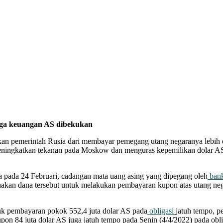
baga keuangan AS dibekukan
emerintah Rusia dari membayar pemegang utang negaranya lebih dar
eningkatkan tekanan pada Moskow dan menguras kepemilikan dolar A
a pada 24 Februari, cadangan mata uang asing yang dipegang oleh
bank
an dana tersebut untuk melakukan pembayaran kupon atas utang negar
suk pembayaran pokok 552,4 juta dolar AS pada
obligasi
jatuh tempo, 
n 84 juta dolar AS juga jatuh tempo pada Senin (4/4/2022) pada obli