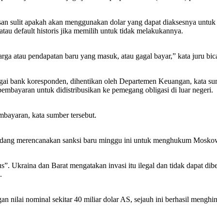
sulit apakah akan menggunakan dolar yang dapat diaksesnya untuk 
atau default historis jika memilih untuk tidak melakukannya.
ga atau pendapatan baru yang masuk, atau gagal bayar,” kata juru bica
ai bank koresponden, dihentikan oleh Departemen Keuangan, kata su
bayaran untuk didistribusikan ke pemegang obligasi di luar negeri.
bayaran, kata sumber tersebut.
sedang merencanakan sanksi baru minggu ini untuk menghukum Moskow
s”. Ukraina dan Barat mengatakan invasi itu ilegal dan tidak dapat d
.
gan nilai nominal sekitar 40 miliar dolar AS, sejauh ini berhasil mengh