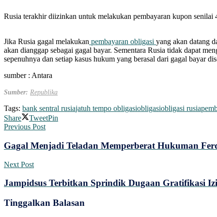
Rusia terakhir diizinkan untuk melakukan pembayaran kupon senilai 4
Jika Rusia gagal melakukan
pembayaran obligasi
yang akan datang da
akan dianggap sebagai gagal bayar. Sementara Rusia tidak dapat meng
sepenuhnya dan setiap kasus hukum yang berasal dari gagal bayar dis
sumber : Antara
Sumber:
Republika
Tags:
bank sentral rusia
jatuh tempo obligasi
obligasi
obligasi rusia
pemb
Share
Tweet
Pin
Previous Post
Gagal Menjadi Teladan Memperberat Hukuman Fer
Next Post
Jampidsus Terbitkan Sprindik Dugaan Gratifikasi 
Tinggalkan Balasan