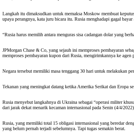
Langkah itu dimaksudkan untuk memaksa Moskow membuat keputusan 
upaya perangnya, kata juru bicara itu. Rusia menghadapi gagal bayar 
“Rusia harus memilih antara menguras sisa cadangan dolar yang berhar
JPMorgan Chase & Co, yang sejauh ini memproses pembayaran sebag
memproses pembayaran kupon dari Rusia, mengirimkannya ke agen pem
Negara tersebut memiliki masa tenggang 30 hari untuk melakukan pem
Tekanan yang meningkat datang ketika Amerika Serikat dan Eropa 
Rusia menyebut langkahnya di Ukraina sebagai “operasi militer khusu
dari jarak dekat menarik kecaman internasional pada Senin (4/4/2022)
Rusia, yang memiliki total 15 obligasi internasional yang beredar den
yang belum pernah terjadi sebelumnya. Tapi tugas semakin berat.