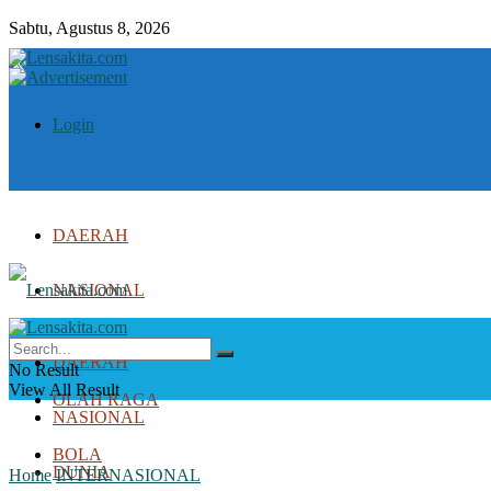
Sabtu, Agustus 8, 2026
Login
DAERAH
NASIONAL
DUNIA
DAERAH
No Result
View All Result
OLAH RAGA
NASIONAL
BOLA
DUNIA
Home
INTERNASIONAL