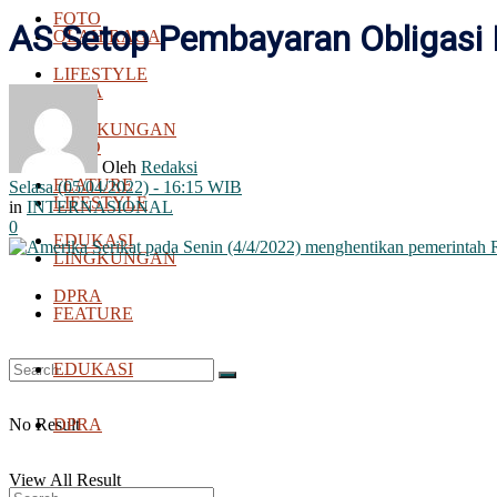
FOTO
AS Setop Pembayaran Obligasi
OLAH RAGA
LIFESTYLE
BOLA
LINGKUNGAN
FOTO
Oleh
Redaksi
FEATURE
Selasa (05/04/2022) - 16:15 WIB
LIFESTYLE
in
INTERNASIONAL
0
EDUKASI
LINGKUNGAN
DPRA
FEATURE
EDUKASI
No Result
DPRA
View All Result