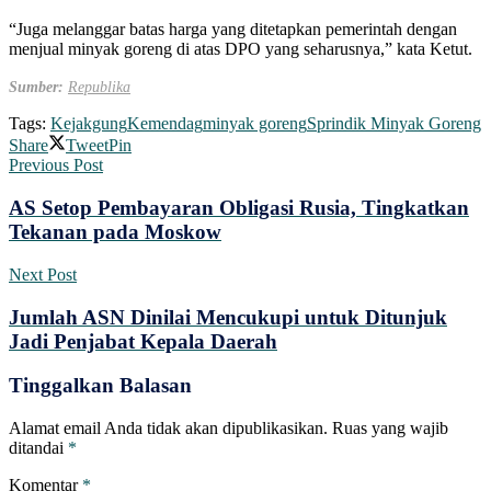
“Juga melanggar batas harga yang ditetapkan pemerintah dengan
menjual minyak goreng di atas DPO yang seharusnya,” kata Ketut.
Sumber:
Republika
Tags:
Kejakgung
Kemendag
minyak goreng
Sprindik Minyak Goreng
Share
Tweet
Pin
Previous Post
AS Setop Pembayaran Obligasi Rusia, Tingkatkan
Tekanan pada Moskow
Next Post
Jumlah ASN Dinilai Mencukupi untuk Ditunjuk
Jadi Penjabat Kepala Daerah
Tinggalkan Balasan
Alamat email Anda tidak akan dipublikasikan.
Ruas yang wajib
ditandai
*
Komentar
*