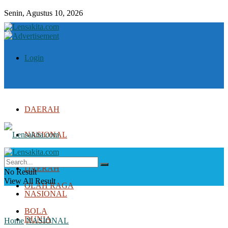
Senin, Agustus 10, 2026
Login
DAERAH
NASIONAL
DUNIA
DAERAH
No Result
View All Result
OLAH RAGA
NASIONAL
BOLA
DUNIA
Home
NASIONAL