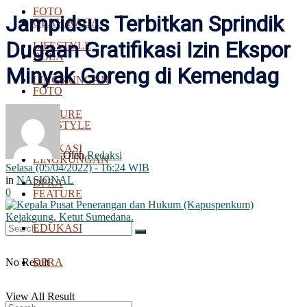
FOTO
Jampidsus Terbitkan Sprindik
OLAH RAGA
Dugaan Gratifikasi Izin Ekspor
LIFESTYLE
BOLA
Minyak Goreng di Kemendag
LINGKUNGAN
FOTO
FEATURE
LIFESTYLE
EDUKASI
Oleh
Redaksi
LINGKUNGAN
Selasa (05/04/2022) - 16:24 WIB
in
NASIONAL
DPRA
0
FEATURE
EDUKASI
No Result
DPRA
View All Result