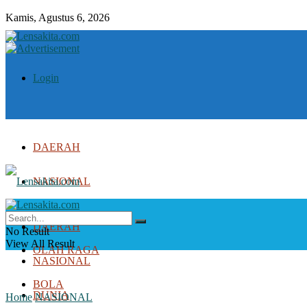
Kamis, Agustus 6, 2026
Login
DAERAH
NASIONAL
DUNIA
DAERAH
No Result
View All Result
OLAH RAGA
NASIONAL
BOLA
DUNIA
Home
NASIONAL