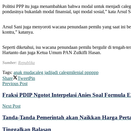
Politisi PPP itu juga menambahkan bahwa modal untuk menjadi caleg t
pondasinya bukanlah modal finansial, tapi modal sosial,” kata Arsul S
Arsul Sani juga menyoroti wacana penundaan pemilu yang saat ini b
kontra,” katanya.
Seperti diketahui, isu wacana penundaan pemilu bergulir di tengah
Hartanto dan juga Ketua Umum PAN Zulkifli Hasan.
Sumber:
Republika
Tags:
anak muda
caleg jadi
jadi caleg
milenial ppp
ppp
Share
Tweet
Pin
Previous Post
Fraksi PDIP Ngotot Interpelasi Anies Soal Formula
Next Post
Tanda-Tanda Pemerintah akan Naikkan Harga Pertali
Tinggalkan Balasan