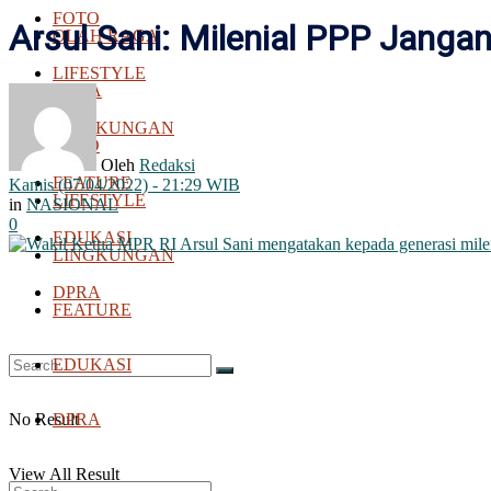
FOTO
Arsul Sani: Milenial PPP Jangan
OLAH RAGA
LIFESTYLE
BOLA
LINGKUNGAN
FOTO
Oleh
Redaksi
FEATURE
Kamis (07/04/2022) - 21:29 WIB
LIFESTYLE
in
NASIONAL
0
EDUKASI
LINGKUNGAN
DPRA
FEATURE
EDUKASI
No Result
DPRA
View All Result