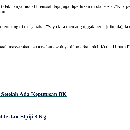
idak hanya modal finansial, tapi juga diperlukan modal sosial.“Kita 
ani.
erkembang di masyarakat.”Saya kira memang nggak perlu (ditunda), k
-tengah masyarakat, isu tersebut awalnya dilontarkan oleh Ketua Umu
 E Setelah Ada Keputusan BK
te dan Elpiji 3 Kg