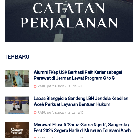
TERBARU
Alumni FKep USK Berhasil Raih Karier sebagai
Perawat di Jerman Lewat Program G to G
RABU (05/08/2026) - 21:39 WIB
Lapas Blangpidie Gandeng LBH Jendela Keadilan
Aceh Perkuat Layanan Bantuan Hukum
RABU (05/08/2026) - 21:24 WIB
Merawat Filosofi ‘Sama-Sama Ngerti’, Sangerday
Fest 2026 Segera Hadir di Museum Tsunami Aceh