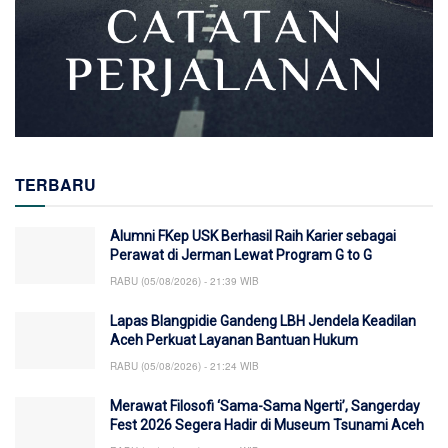
TERBARU
Alumni FKep USK Berhasil Raih Karier sebagai
Perawat di Jerman Lewat Program G to G
RABU (05/08/2026) - 21:39 WIB
Lapas Blangpidie Gandeng LBH Jendela Keadilan
Aceh Perkuat Layanan Bantuan Hukum
RABU (05/08/2026) - 21:24 WIB
Merawat Filosofi ‘Sama-Sama Ngerti’, Sangerday
Fest 2026 Segera Hadir di Museum Tsunami Aceh