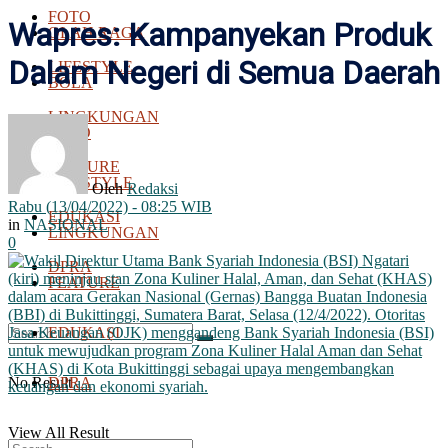
FOTO
Wapres: Kampanyekan Produk
OLAH RAGA
Dalam Negeri di Semua Daerah
LIFESTYLE
BOLA
LINGKUNGAN
FOTO
FEATURE
LIFESTYLE
Oleh
Redaksi
Rabu (13/04/2022) - 08:25 WIB
EDUKASI
in
NASIONAL
LINGKUNGAN
0
DPRA
FEATURE
EDUKASI
No Result
DPRA
View All Result