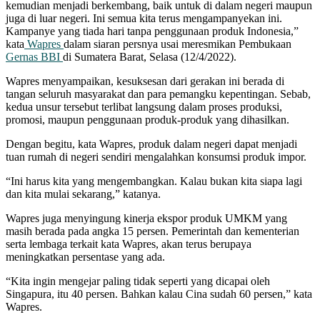
kemudian menjadi berkembang, baik untuk di dalam negeri maupun
juga di luar negeri. Ini semua kita terus mengampanyekan ini.
Kampanye yang tiada hari tanpa penggunaan produk Indonesia,”
kata
Wapres
dalam siaran persnya usai meresmikan Pembukaan
Gernas BBI
di Sumatera Barat, Selasa (12/4/2022).
Wapres menyampaikan, kesuksesan dari gerakan ini berada di
tangan seluruh masyarakat dan para pemangku kepentingan. Sebab,
kedua unsur tersebut terlibat langsung dalam proses produksi,
promosi, maupun penggunaan produk-produk yang dihasilkan.
Dengan begitu, kata Wapres, produk dalam negeri dapat menjadi
tuan rumah di negeri sendiri mengalahkan konsumsi produk impor.
“Ini harus kita yang mengembangkan. Kalau bukan kita siapa lagi
dan kita mulai sekarang,” katanya.
Wapres juga menyingung kinerja ekspor produk UMKM yang
masih berada pada angka 15 persen. Pemerintah dan kementerian
serta lembaga terkait kata Wapres, akan terus berupaya
meningkatkan persentase yang ada.
“Kita ingin mengejar paling tidak seperti yang dicapai oleh
Singapura, itu 40 persen. Bahkan kalau Cina sudah 60 persen,” kata
Wapres.