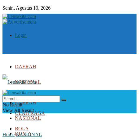
Senin, Agustus 10, 2026
Login
DAERAH
NASIONAL
DUNIA
DAERAH
No Result
View All Result
OLAH RAGA
NASIONAL
BOLA
DUNIA
Home
NASIONAL