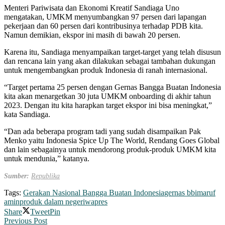
Menteri Pariwisata dan Ekonomi Kreatif Sandiaga Uno
mengatakan, UMKM menyumbangkan 97 persen dari lapangan
pekerjaan dan 60 persen dari kontribusinya terhadap PDB kita.
Namun demikian, ekspor ini masih di bawah 20 persen.
Karena itu, Sandiaga menyampaikan target-target yang telah disusun
dan rencana lain yang akan dilakukan sebagai tambahan dukungan
untuk mengembangkan produk Indonesia di ranah internasional.
“Target pertama 25 persen dengan Gernas Bangga Buatan Indonesia
kita akan menargetkan 30 juta UMKM onboarding di akhir tahun
2023. Dengan itu kita harapkan target ekspor ini bisa meningkat,”
kata Sandiaga.
“Dan ada beberapa program tadi yang sudah disampaikan Pak
Menko yaitu Indonesia Spice Up The World, Rendang Goes Global
dan lain sebagainya untuk mendorong produk-produk UMKM kita
untuk mendunia,” katanya.
Sumber:
Republika
Tags:
Gerakan Nasional Bangga Buatan Indonesia
gernas bbi
maruf
amin
produk dalam negeri
wapres
Share
Tweet
Pin
Previous Post