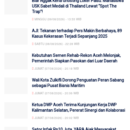
Biar Nggak Kena Ghosting Loker Palsu: Mahasiswa
USK Sabet Medali di Thailand Lewat “Spot The
Trap”!
MINGGU (09/08/2026) - 13:55 WIB
AJI: Tekanan terhadap Pers Makin Berbahaya, 89
Kasus Kekerasan Terjadi Sepanjang 2025
SABTU (08/08/2026) - 22:28 WIB
Kebutuhan Semen Rehab-Rekon Aceh Melonjak,
Pemerintah Siapkan Pasokan dari Luar Daerah
JUMAT (07/08/2026) - 20:18 WIB
Wali Kota Zulkifli Dorong Penguatan Peran Sabang
sebagai Pusat Bisnis Maritim
JUMAT (07/08/2026) - 20:06 WIB
Ketua DWP Aceh Terima Kunjungan Kerja DWP
Kalimantan Selatan, Pererat Sinergi dan Kolaborasi
JUMAT (07/08/2026) - 20:02 WIB
Setor Infak Rp10 Juta, YARA Ajak Masyarakat