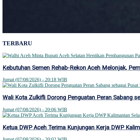
TERBARU
Kebutuhan Semen Rehab-Rekon Aceh Melonjak, Pemer
Jumat (07/08/2026) - 20:18 WIB
Wali Kota Zulkifli Dorong Penguatan Peran Sabang se
Jumat (07/08/2026) - 20:06 WIB
Ketua DWP Aceh Terima Kunjungan Kerja DWP Kaliman
Jumat (07/08/2026) - 20:02 WIB