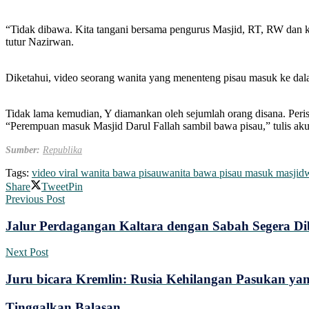
“Tidak dibawa. Kita tangani bersama pengurus Masjid, RT, RW dan ke
tutur Nazirwan.
Diketahui, video seorang wanita yang menenteng pisau masuk ke dal
Tidak lama kemudian, Y diamankan oleh sejumlah orang disana. Perist
“Perempuan masuk Masjid Darul Fallah sambil bawa pisau,” tulis aku
Sumber:
Republika
Tags:
video viral wanita bawa pisau
wanita bawa pisau masuk masjid
w
Share
Tweet
Pin
Previous Post
Jalur Perdagangan Kaltara dengan Sabah Segera D
Next Post
Juru bicara Kremlin: Rusia Kehilangan Pasukan yan
Tinggalkan Balasan