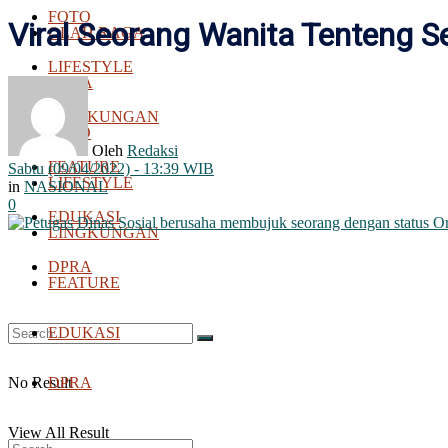
FOTO
Viral Seorang Wanita Tenteng Se
OLAH RAGA
LIFESTYLE
BOLA
LINGKUNGAN
FOTO
Oleh
Redaksi
FEATURE
Sabtu (09/04/2022) - 13:39 WIB
LIFESTYLE
in
NASIONAL
0
EDUKASI
LINGKUNGAN
DPRA
FEATURE
EDUKASI
No Result
DPRA
View All Result