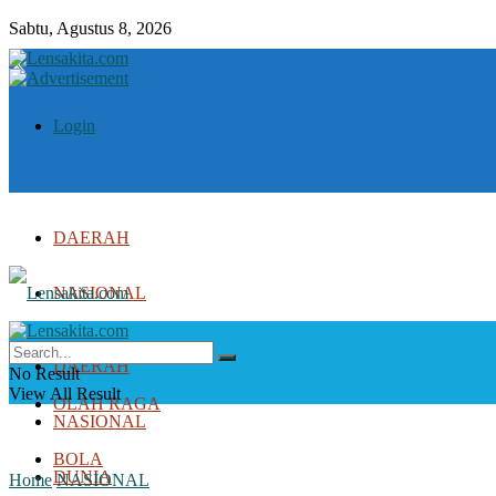
Sabtu, Agustus 8, 2026
Login
DAERAH
NASIONAL
DUNIA
DAERAH
No Result
View All Result
OLAH RAGA
NASIONAL
BOLA
DUNIA
Home
NASIONAL