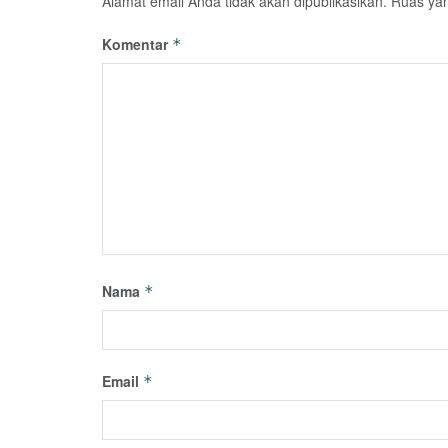
Alamat email Anda tidak akan dipublikasikan.
Ruas yan
Komentar
*
Nama
*
Email
*