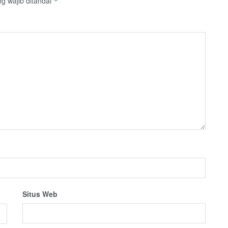
g wajib ditandai
*
Situs Web