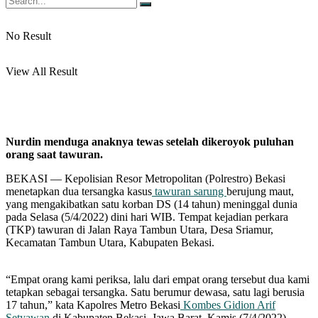
No Result
View All Result
Nurdin menduga anaknya tewas setelah dikeroyok puluhan
orang saat tawuran.
BEKASI — Kepolisian Resor Metropolitan (Polrestro) Bekasi
menetapkan dua tersangka kasus
tawuran sarung
berujung maut,
yang mengakibatkan satu korban DS (14 tahun) meninggal dunia
pada Selasa (5/4/2022) dini hari WIB. Tempat kejadian perkara
(TKP) tawuran di Jalan Raya Tambun Utara, Desa Sriamur,
Kecamatan Tambun Utara, Kabupaten Bekasi.
“Empat orang kami periksa, lalu dari empat orang tersebut dua kami
tetapkan sebagai tersangka. Satu berumur dewasa, satu lagi berusia
17 tahun,” kata Kapolres Metro Bekasi
Kombes Gidion Arif
Setyawan
di Kabupaten Bekasi, Jawa Barat, Kamis (7/4/2022).