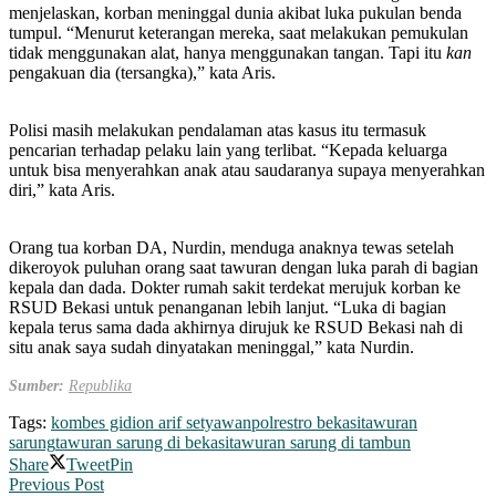
menjelaskan, korban meninggal dunia akibat luka pukulan benda
tumpul. “Menurut keterangan mereka, saat melakukan pemukulan
tidak menggunakan alat, hanya menggunakan tangan. Tapi itu
kan
pengakuan dia (tersangka),” kata Aris.
Polisi masih melakukan pendalaman atas kasus itu termasuk
pencarian terhadap pelaku lain yang terlibat. “Kepada keluarga
untuk bisa menyerahkan anak atau saudaranya supaya menyerahkan
diri,” kata Aris.
Orang tua korban DA, Nurdin, menduga anaknya tewas setelah
dikeroyok puluhan orang saat tawuran dengan luka parah di bagian
kepala dan dada. Dokter rumah sakit terdekat merujuk korban ke
RSUD Bekasi untuk penanganan lebih lanjut. “Luka di bagian
kepala terus sama dada akhirnya dirujuk ke RSUD Bekasi nah di
situ anak saya sudah dinyatakan meninggal,” kata Nurdin.
Sumber:
Republika
Tags:
kombes gidion arif setyawan
polrestro bekasi
tawuran
sarung
tawuran sarung di bekasi
tawuran sarung di tambun
Share
Tweet
Pin
Previous Post