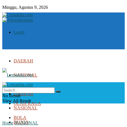
Minggu, Agustus 9, 2026
Login
DAERAH
NASIONAL
DUNIA
DAERAH
No Result
View All Result
OLAH RAGA
NASIONAL
BOLA
DUNIA
Home
NASIONAL