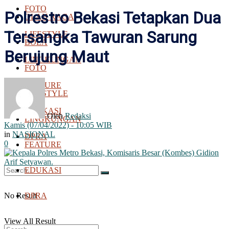
FOTO
Polrestro Bekasi Tetapkan Dua
OLAH RAGA
Tersangka Tawuran Sarung
LIFESTYLE
BOLA
Berujung Maut
LINGKUNGAN
FOTO
FEATURE
LIFESTYLE
EDUKASI
Oleh
Redaksi
LINGKUNGAN
Kamis (07/04/2022) - 10:05 WIB
in
NASIONAL
DPRA
0
FEATURE
EDUKASI
No Result
DPRA
View All Result