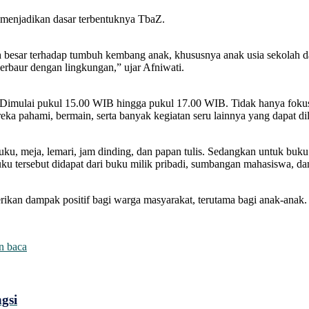
 menjadikan dasar terbentuknya TbaZ.
h besar terhadap tumbuh kembang anak, khususnya anak usia sekolah d
erbaur dengan lingkungan,” ujar Afniwati.
Dimulai pukul 15.00 WIB hingga pukul 17.00 WIB. Tidak hanya fokus p
ka pahami, bermain, serta banyak kegiatan seru lainnya yang dapat dil
u-buku, meja, lemari, jam dinding, dan papan tulis. Sedangkan untuk bu
buku tersebut didapat dari buku milik pribadi, sumbangan mahasiswa, da
ikan dampak positif bagi warga masyarakat, terutama bagi anak-anak.
n baca
gsi