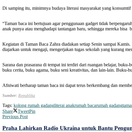
Di samping itu, minimnya budaya literasi masyarakat yang konsumtif
“Taman baca ini bertujuan agar penggunaan gadget tidak berpengaru
anak punya atau menghadapi tantangan baru, sehingga mereka bisa b
Kegiatan di Taman Baca Zahra diadakan setiap Senin sampai Kamis. 
diajarkan untuk mengaji, mengerjakan tugas sekolah yang kurang mere
Sarana dan prasarana di tempat ini terdiri dari ruangan belajar, buk
buku cerita, buku agama, buku seni kreativitas, dan lain-lain. Buku-
Afniwati berharap taman baca ini dapat terus berkembang dan member
Sumber:
Republika
Tags:
kolong rumah gadang
literai anak
rumah baca
rumah gadang
tama
Share
Tweet
Pin
Previous Post
Praha Lahirkan Radio Ukraina untuk Bantu Pengun