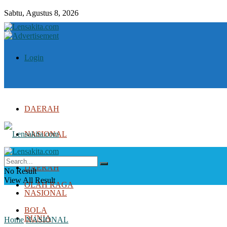
Sabtu, Agustus 8, 2026
Login
DAERAH
NASIONAL
DUNIA
DAERAH
No Result
View All Result
OLAH RAGA
NASIONAL
BOLA
DUNIA
Home
NASIONAL