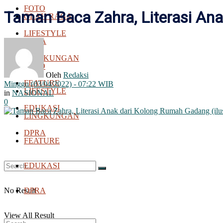
FOTO
Taman Baca Zahra, Literasi An
OLAH RAGA
LIFESTYLE
BOLA
LINGKUNGAN
FOTO
Oleh
Redaksi
FEATURE
Minggu (03/04/2022) - 07:22 WIB
LIFESTYLE
in
NASIONAL
0
EDUKASI
LINGKUNGAN
DPRA
FEATURE
EDUKASI
No Result
DPRA
View All Result