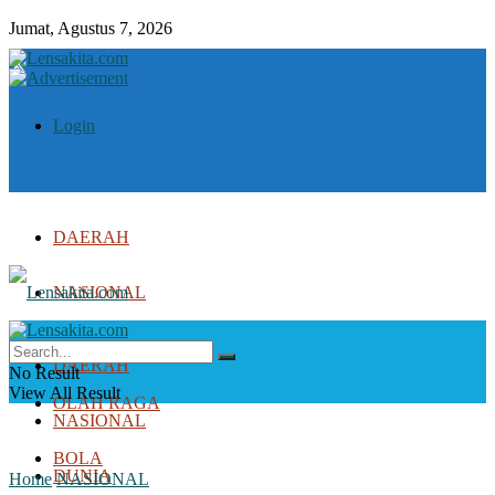
Jumat, Agustus 7, 2026
Login
DAERAH
NASIONAL
DUNIA
DAERAH
No Result
View All Result
OLAH RAGA
NASIONAL
BOLA
DUNIA
Home
NASIONAL