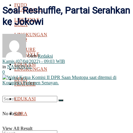
FOTO
Soal Reshuffle, Partai Serahkan
OLAH RAGA
ke Jokowi
LIFESTYLE
BOLA
LINGKUNGAN
FOTO
FEATURE
LIFESTYLE
Oleh
Redaksi
Kamis (07/04/2022) - 09:03 WIB
EDUKASI
in
NASIONAL
LINGKUNGAN
0
DPRA
FEATURE
EDUKASI
No Result
DPRA
View All Result