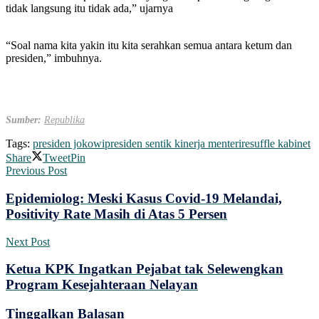
tidak langsung itu tidak ada,” ujarnya
“Soal nama kita yakin itu kita serahkan semua antara ketum dan
presiden,” imbuhnya.
Sumber:
Republika
Tags:
presiden jokowi
presiden sentik kinerja menteri
resuffle kabinet
Share
Tweet
Pin
Previous Post
Epidemiolog: Meski Kasus Covid-19 Melandai,
Positivity Rate Masih di Atas 5 Persen
Next Post
Ketua KPK Ingatkan Pejabat tak Selewengkan
Program Kesejahteraan Nelayan
Tinggalkan Balasan