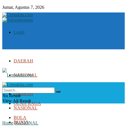
Jumat, Agustus 7, 2026
Login
DAERAH
NASIONAL
DUNIA
DAERAH
No Result
View All Result
OLAH RAGA
NASIONAL
BOLA
DUNIA
Home
NASIONAL