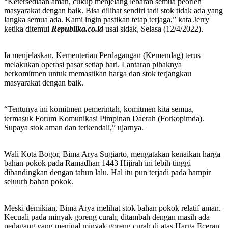
“Ketersediaan aman, cukup menjelang lebaran semua peorleh
masyarakat dengan baik. Bisa dilihat sendiri tadi stok tidak ada yang
langka semua ada. Kami ingin pastikan tetap terjaga,” kata Jerry
ketika ditemui
Republika.co.id
usai sidak, Selasa (12/4/2022).
Ia menjelaskan, Kementerian Perdagangan (Kemendag) terus
melakukan operasi pasar setiap hari. Lantaran pihaknya
berkomitmen untuk memastikan harga dan stok terjangkau
masyarakat dengan baik.
“Tentunya ini komitmen pemerintah, komitmen kita semua,
termasuk Forum Komunikasi Pimpinan Daerah (Forkopimda).
Supaya stok aman dan terkendali,” ujarnya.
Wali Kota Bogor, Bima Arya Sugiarto, mengatakan kenaikan harga
bahan pokok pada Ramadhan 1443 Hijirah ini lebih tinggi
dibandingkan dengan tahun lalu. Hal itu pun terjadi pada hampir
seluurh bahan pokok.
Meski demikian, Bima Arya melihat stok bahan pokok relatif aman.
Kecuali pada minyak goreng curah, ditambah dengan masih ada
pedagang yang menjual minyak goreng curah di atas Harga Eceran