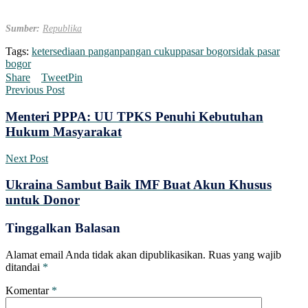
Sumber:
Republika
Tags:
ketersediaan pangan
pangan cukup
pasar bogor
sidak pasar
bogor
Share
Tweet
Pin
Previous Post
Menteri PPPA: UU TPKS Penuhi Kebutuhan
Hukum Masyarakat
Next Post
Ukraina Sambut Baik IMF Buat Akun Khusus
untuk Donor
Tinggalkan Balasan
Alamat email Anda tidak akan dipublikasikan.
Ruas yang wajib
ditandai
*
Komentar
*