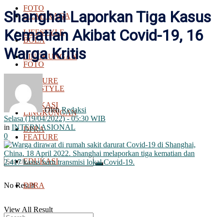
FOTO
Shanghai Laporkan Tiga Kasus
OLAH RAGA
Kematian Akibat Covid-19, 16
LIFESTYLE
BOLA
Warga Kritis
LINGKUNGAN
FOTO
FEATURE
LIFESTYLE
EDUKASI
Oleh
Redaksi
LINGKUNGAN
Selasa (19/04/2022) - 05:30 WIB
in
INTERNASIONAL
DPRA
0
FEATURE
EDUKASI
No Result
DPRA
View All Result