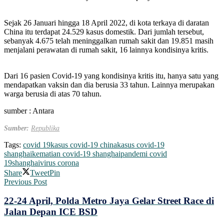
Sejak 26 Januari hingga 18 April 2022, di kota terkaya di daratan
China itu terdapat 24.529 kasus domestik. Dari jumlah tersebut,
sebanyak 4.675 telah meninggalkan rumah sakit dan 19.851 masih
menjalani perawatan di rumah sakit, 16 lainnya kondisinya kritis.
Dari 16 pasien Covid-19 yang kondisinya kritis itu, hanya satu yang
mendapatkan vaksin dan dia berusia 33 tahun. Lainnya merupakan
warga berusia di atas 70 tahun.
sumber : Antara
Sumber:
Republika
Tags:
covid 19
kasus covid-19 china
kasus covid-19
shanghai
kematian covid-19 shanghai
pandemi covid
19
shanghai
virus corona
Share
Tweet
Pin
Previous Post
22-24 April, Polda Metro Jaya Gelar Street Race di
Jalan Depan ICE BSD