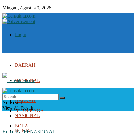
Minggu, Agustus 9, 2026
Login
DAERAH
NASIONAL
DUNIA
DAERAH
No Result
View All Result
OLAH RAGA
NASIONAL
BOLA
DUNIA
Home
INTERNASIONAL