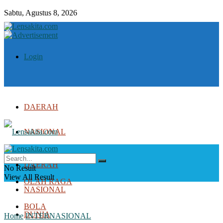
Sabtu, Agustus 8, 2026
Login
DAERAH
NASIONAL
DUNIA
DAERAH
No Result
View All Result
OLAH RAGA
NASIONAL
BOLA
DUNIA
Home
INTERNASIONAL