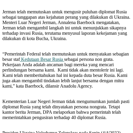
Jerman telah memutuskan untuk mengusir puluhan diplomat Rusia
sebagai tanggapan atas kejahatan perang yang dilakukan di Ukraina.
Menteri Luar Negeri Jerman, Annalena Baerbock mengatakan,
Jerman telah mengambil langkah ini untuk menunjukkan sikapnya
terhadap invasi Rusia, terutama menyusul laporan kekejaman yang
dilakukan di kota Bucha, Ukraina.
“Pemerintah Federal telah memutuskan untuk menyatakan sebagian
besar staf
Kedutaan Besar Rusia
sebagai persona non grata.
Pekerjaan Anda adalah ancaman bagi mereka yang mencari
perlindungan bersama kami. Kami tidak akan mentolerir ini lagi.
Kami telah memberitahukan hal ini kepada duta besar Rusia. Kami
juga akan mengambil tindakan lebih lanjut bersama dengan mitra
kami,” kata Baerbock, dilansir Anadolu Agency.
Kementerian Luar Negeri Jerman tidak mengumumkan jumlah pasti
diplomat Rusia yang telah dinyatakan persona nongrata. Tetapi
kantor berita Jerman, DPA melaporkan bahwa pemerintah telah
memerintahkan pengusiran terhadap 40 diplomat Rusia.
Presiden Ukraina Volodymyr Zelenskyy pada Senin (4/4/2022)