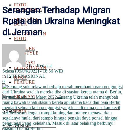
FOTO
Serangan Terhadap Migran
OLAH RAGA
Rusia dan Ukraina Meningkat
LIFESTYLE
BOLA
di Jerman
LINGKUNGAN
FOTO
FEATURE
LIFESTYLE
EDUKASI
Oleh
Redaksi
LINGKUNGAN
Selasa (05/04/2022) - 18:56 WIB
in
INTERNASIONAL
DPRA
0
FEATURE
EDUKASI
No Result
DPRA
View All Result