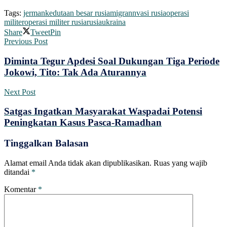
Tags:
jerman
kedutaan besar rusia
migran
nvasi rusia
operasi
militer
operasi militer rusia
rusia
ukraina
Share
Tweet
Pin
Previous Post
Diminta Tegur Apdesi Soal Dukungan Tiga Periode
Jokowi, Tito: Tak Ada Aturannya
Next Post
Satgas Ingatkan Masyarakat Waspadai Potensi
Peningkatan Kasus Pasca-Ramadhan
Tinggalkan Balasan
Alamat email Anda tidak akan dipublikasikan.
Ruas yang wajib
ditandai
*
Komentar
*