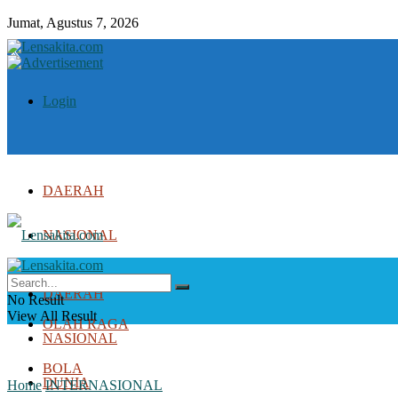
Jumat, Agustus 7, 2026
Login
DAERAH
NASIONAL
DUNIA
DAERAH
No Result
View All Result
OLAH RAGA
NASIONAL
BOLA
DUNIA
Home
INTERNASIONAL