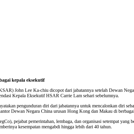
agai kepala eksekutif
SAR) John Lee Ka-chiu dicopot dari jabatannya setelah Dewan Nega
omendasi Kepala Eksekutif HSAR Carrie Lam sehari sebelumnya.
yatakan pengunduran diri dari jabatannya untuk mencalonkan diri seb
Kantor Dewan Negara China urusan Hong Kong dan Makau di berbaga
Co), pejabat pemerintahan, lembaga, dan organisasi setempat yang bek
erinya kesempatan mengabdi hingga lebih dari 40 tahun.