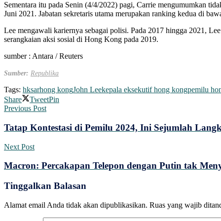
Sementara itu pada Senin (4/4/2022) pagi, Carrie mengumumkan tidak
Juni 2021. Jabatan sekretaris utama merupakan ranking kedua di baw
Lee mengawali kariernya sebagai polisi. Pada 2017 hingga 2021, Lee 
serangkaian aksi sosial di Hong Kong pada 2019.
sumber : Antara / Reuters
Sumber:
Republika
Tags:
hksar
hong kong
John Lee
kepala eksekutif hong kong
pemilu ho
Share
Tweet
Pin
Previous Post
Tatap Kontestasi di Pemilu 2024, Ini Sejumlah Lan
Next Post
Macron: Percakapan Telepon dengan Putin tak Me
Tinggalkan Balasan
Alamat email Anda tidak akan dipublikasikan.
Ruas yang wajib ditan