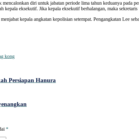
 mencalonkan diri untuk jabatan periode lima tahun keduanya pada pe
ah kepala eksekutif. Jika kepala eksekutif berhalangan, maka sekret
menjabat kepala angkatan kepolisian setempat. Pengangkatan Lee sebag
ng kong
gkah Persiapan Hanura
nyenangkan
dai
*