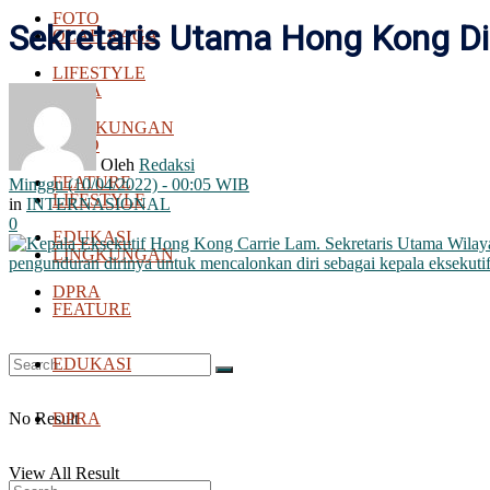
FOTO
Sekretaris Utama Hong Kong D
OLAH RAGA
LIFESTYLE
BOLA
LINGKUNGAN
FOTO
Oleh
Redaksi
FEATURE
Minggu (10/04/2022) - 00:05 WIB
LIFESTYLE
in
INTERNASIONAL
0
EDUKASI
LINGKUNGAN
DPRA
FEATURE
EDUKASI
No Result
DPRA
View All Result