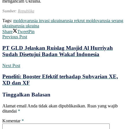
mengancam Ukraina.
Sumber:
Republika
Tags:
moldova
rusia invasi ukraina
rusia rekrut moldova
rusia serang
ukraina
rusia ukraina
Share
Tweet
Pin
Previous Post
PT GLD Jelaskan Ruislag Masjid Al Hurriyah
Sudah Disetujui Badan Wakaf Indonesia
Next Post
Peneliti: Booster Efektif terhadap Subvarian XE,
XD dan XF
Tinggalkan Balasan
Alamat email Anda tidak akan dipublikasikan.
Ruas yang wajib
ditandai
*
Komentar
*