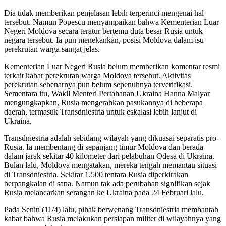
Dia tidak memberikan penjelasan lebih terperinci mengenai hal
tersebut. Namun Popescu menyampaikan bahwa Kementerian Luar
Negeri Moldova secara teratur bertemu duta besar Rusia untuk
negara tersebut. Ia pun menekankan, posisi Moldova dalam isu
perekrutan warga sangat jelas.
Kementerian Luar Negeri Rusia belum memberikan komentar resmi
terkait kabar perekrutan warga Moldova tersebut. Aktivitas
perekrutan sebenarnya pun belum sepenuhnya terverifikasi.
Sementara itu, Wakil Menteri Pertahanan Ukraina Hanna Malyar
mengungkapkan, Rusia mengerahkan pasukannya di beberapa
daerah, termasuk Transdniestria untuk eskalasi lebih lanjut di
Ukraina.
Transdniestria adalah sebidang wilayah yang dikuasai separatis pro-
Rusia. Ia membentang di sepanjang timur Moldova dan berada
dalam jarak sekitar 40 kilometer dari pelabuhan Odesa di Ukraina.
Bulan lalu, Moldova mengatakan, mereka tengah memantau situasi
di Transdniestria. Sekitar 1.500 tentara Rusia diperkirakan
berpangkalan di sana. Namun tak ada perubahan signifikan sejak
Rusia melancarkan serangan ke Ukraina pada 24 Februari lalu.
Pada Senin (11/4) lalu, pihak berwenang Transdniestria membantah
kabar bahwa Rusia melakukan persiapan militer di wilayahnya yang