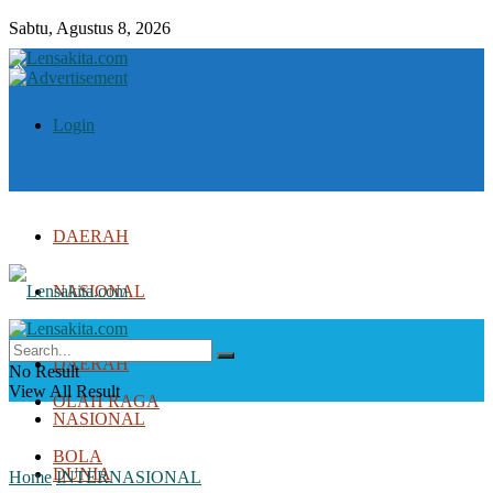
Sabtu, Agustus 8, 2026
Login
DAERAH
NASIONAL
DUNIA
DAERAH
No Result
View All Result
OLAH RAGA
NASIONAL
BOLA
DUNIA
Home
INTERNASIONAL