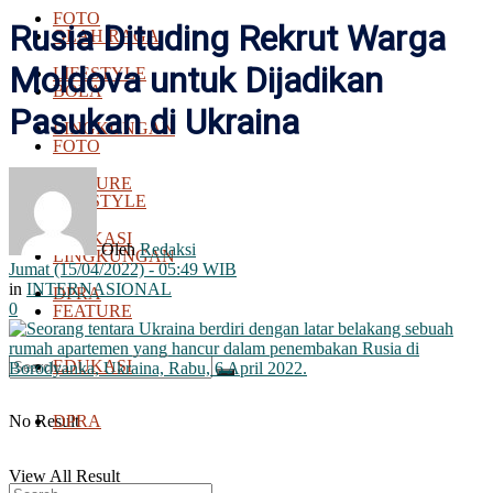
FOTO
Rusia Dituding Rekrut Warga
OLAH RAGA
Moldova untuk Dijadikan
LIFESTYLE
BOLA
Pasukan di Ukraina
LINGKUNGAN
FOTO
FEATURE
LIFESTYLE
EDUKASI
Oleh
Redaksi
LINGKUNGAN
Jumat (15/04/2022) - 05:49 WIB
in
INTERNASIONAL
DPRA
0
FEATURE
EDUKASI
No Result
DPRA
View All Result