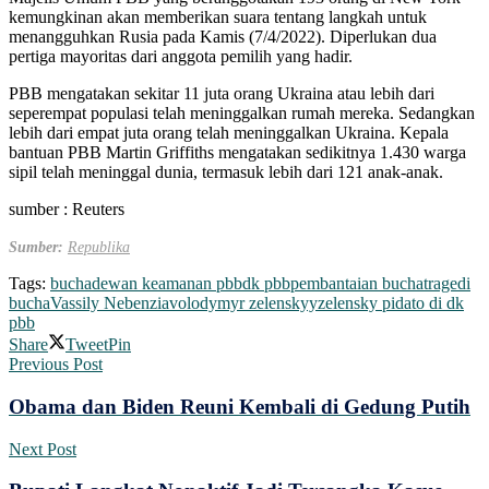
kemungkinan akan memberikan suara tentang langkah untuk
menangguhkan Rusia pada Kamis (7/4/2022). Diperlukan dua
pertiga mayoritas dari anggota pemilih yang hadir.
PBB mengatakan sekitar 11 juta orang Ukraina atau lebih dari
seperempat populasi telah meninggalkan rumah mereka. Sedangkan
lebih dari empat juta orang telah meninggalkan Ukraina. Kepala
bantuan PBB Martin Griffiths mengatakan sedikitnya 1.430 warga
sipil telah meninggal dunia, termasuk lebih dari 121 anak-anak.
sumber : Reuters
Sumber:
Republika
Tags:
bucha
dewan keamanan pbb
dk pbb
pembantaian bucha
tragedi
bucha
Vassily Nebenzia
volodymyr zelenskyy
zelensky pidato di dk
pbb
Share
Tweet
Pin
Previous Post
Obama dan Biden Reuni Kembali di Gedung Putih
Next Post