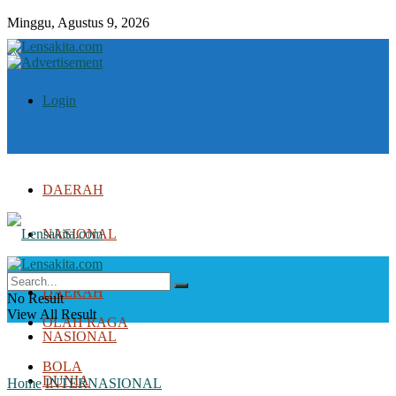
Minggu, Agustus 9, 2026
Login
DAERAH
NASIONAL
DUNIA
DAERAH
No Result
View All Result
OLAH RAGA
NASIONAL
BOLA
DUNIA
Home
INTERNASIONAL