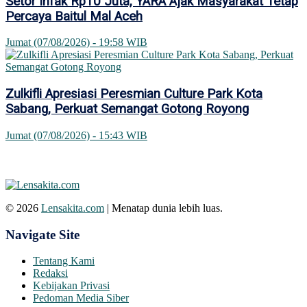
Setor Infak Rp10 Juta, YARA Ajak Masyarakat Tetap
Percaya Baitul Mal Aceh
Jumat (07/08/2026) - 19:58 WIB
Zulkifli Apresiasi Peresmian Culture Park Kota
Sabang, Perkuat Semangat Gotong Royong
Jumat (07/08/2026) - 15:43 WIB
© 2026
Lensakita.com
| Menatap dunia lebih luas.
Navigate Site
Tentang Kami
Redaksi
Kebijakan Privasi
Pedoman Media Siber