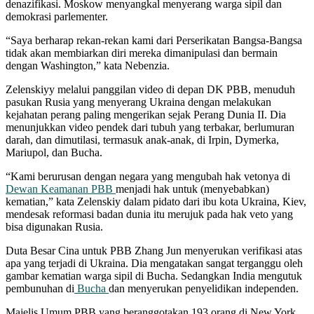
denazifikasi. Moskow menyangkal menyerang warga sipil dan
demokrasi parlementer.
“Saya berharap rekan-rekan kami dari Perserikatan Bangsa-Bangsa
tidak akan membiarkan diri mereka dimanipulasi dan bermain
dengan Washington,” kata Nebenzia.
Zelenskiyy melalui panggilan video di depan DK PBB, menuduh
pasukan Rusia yang menyerang Ukraina dengan melakukan
kejahatan perang paling mengerikan sejak Perang Dunia II. Dia
menunjukkan video pendek dari tubuh yang terbakar, berlumuran
darah, dan dimutilasi, termasuk anak-anak, di Irpin, Dymerka,
Mariupol, dan Bucha.
“Kami berurusan dengan negara yang mengubah hak vetonya di
Dewan Keamanan PBB
menjadi hak untuk (menyebabkan)
kematian,” kata Zelenskiy dalam pidato dari ibu kota Ukraina, Kiev,
mendesak reformasi badan dunia itu merujuk pada hak veto yang
bisa digunakan Rusia.
Duta Besar Cina untuk PBB Zhang Jun menyerukan verifikasi atas
apa yang terjadi di Ukraina. Dia mengatakan sangat terganggu oleh
gambar kematian warga sipil di Bucha. Sedangkan India mengutuk
pembunuhan di
Bucha
dan menyerukan penyelidikan independen.
Majelis Umum PBB yang beranggotakan 193 orang di New York