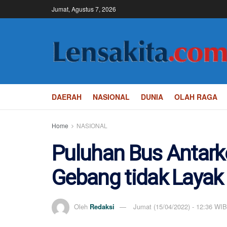
Jumat, Agustus 7, 2026
DAERAH
NASIONAL
DUNIA
OLAH RAGA
Home
NASIONAL
Puluhan Bus Antarko
Gebang tidak Layak
Oleh
Redaksi
Jumat (15/04/2022) - 12:36 WIB