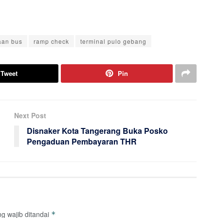
aan bus
ramp check
terminal pulo gebang
Tweet
Pin
Next Post
Disnaker Kota Tangerang Buka Posko
Pengaduan Pembayaran THR
g wajib ditandai
*