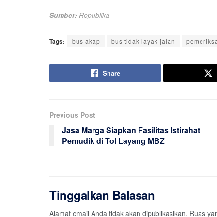
Sumber:
Republika
Tags:
bus akap
bus tidak layak jalan
pemeriks
Share
Previous Post
Jasa Marga Siapkan Fasilitas Istirahat
Pemudik di Tol Layang MBZ
Tinggalkan Balasan
Alamat email Anda tidak akan dipublikasikan.
Ruas yan