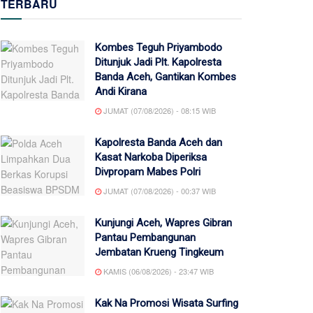
TERBARU
Kombes Teguh Priyambodo
Ditunjuk Jadi Plt. Kapolresta
Banda Aceh, Gantikan Kombes
Andi Kirana
JUMAT (07/08/2026) - 08:15 WIB
Kapolresta Banda Aceh dan
Kasat Narkoba Diperiksa
Divpropam Mabes Polri
JUMAT (07/08/2026) - 00:37 WIB
Kunjungi Aceh, Wapres Gibran
Pantau Pembangunan
Jembatan Krueng Tingkeum
KAMIS (06/08/2026) - 23:47 WIB
Kak Na Promosi Wisata Surfing