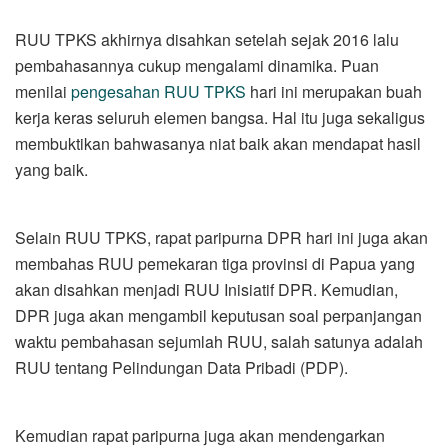
RUU TPKS akhirnya disahkan setelah sejak 2016 lalu
pembahasannya cukup mengalami dinamika. Puan
menilai
pengesahan RUU TPKS
hari ini merupakan buah
kerja keras seluruh elemen bangsa. Hal itu juga sekaligus
membuktikan bahwasanya niat baik akan mendapat hasil
yang baik.
Selain RUU TPKS, rapat paripurna DPR hari ini juga akan
membahas RUU pemekaran tiga provinsi di Papua yang
akan disahkan menjadi RUU Inisiatif DPR. Kemudian,
DPR juga akan mengambil keputusan soal perpanjangan
waktu pembahasan sejumlah RUU, salah satunya adalah
RUU tentang Pelindungan Data Pribadi (PDP).
Kemudian rapat paripurna juga akan mendengarkan