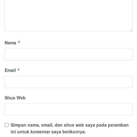
Nama
*
Email
*
Situs Web
Simpan nama, email, dan situs web saya pada peramban
ini untuk komentar saya berikutnya.