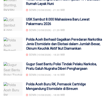
Rumah Layak Huni
SENIN (10/08/2026) - 21:33 WIB
USK Sambut 8.000 Mahasiswa Baru Lewat
Pakarmaru 2026
SENIN (10/08/2026) - 21:29 WIB
Polda Aceh Berhasil Gagalkan Peredaran Narkotika
Jenis Etomidate dan Ekstasi dalam Jumlah Besar,
Oknum Keuchik Aktif Ikut Diamankan
SENIN (10/08/2026) - 18:20 WIB
Gugur Saat Bantu Polisi Tindak Pelaku Narkoba,
Pratu Galuh Nugraha Diberi Penghargaan
SENIN (10/08/2026) - 18:16 WIB
Polda Aceh Buru RK, Pemasok Cartridge
Mengandung Etomidate di Bireuen
SENIN (10/08/2026) - 18:09 WIB