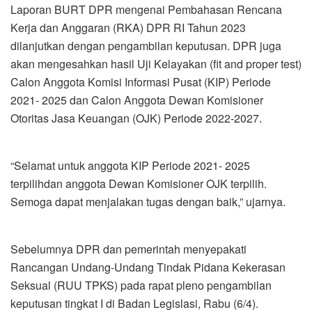
Laporan BURT DPR mengenai Pembahasan Rencana
Kerja dan Anggaran (RKA) DPR RI Tahun 2023
dilanjutkan dengan pengambilan keputusan. DPR juga
akan mengesahkan hasil Uji Kelayakan (fit and proper test)
Calon Anggota Komisi Informasi Pusat (KIP) Periode
2021- 2025 dan Calon Anggota Dewan Komisioner
Otoritas Jasa Keuangan (OJK) Periode 2022-2027.
“Selamat untuk anggota KIP Periode 2021- 2025
terpilihdan anggota Dewan Komisioner OJK terpilih.
Semoga dapat menjalakan tugas dengan baik,” ujarnya.
Sebelumnya DPR dan pemerintah menyepakati
Rancangan Undang-Undang Tindak Pidana Kekerasan
Seksual (RUU TPKS) pada rapat pleno pengambilan
keputusan tingkat I di Badan Legislasi, Rabu (6/4).