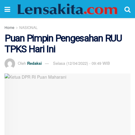
Home
NASIONAL
Puan Pimpin Pengesahan RUU
TPKS Hari Ini
Oleh
Redaksi
Selasa (12/04/2022) - 09:49 WIB