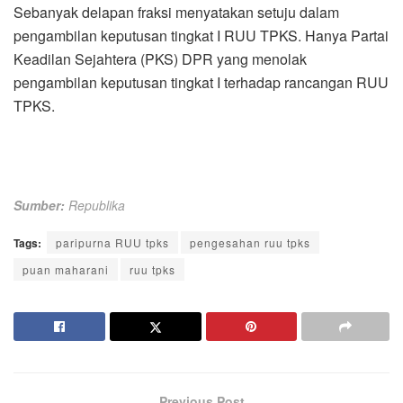
Sebanyak delapan fraksi menyatakan setuju dalam
pengambilan keputusan tingkat I RUU TPKS. Hanya Partai
Keadilan Sejahtera (PKS) DPR yang menolak
pengambilan keputusan tingkat I terhadap rancangan RUU
TPKS.
Sumber:
Republika
Tags:
paripurna RUU tpks
pengesahan ruu tpks
puan maharani
ruu tpks
Previous Post