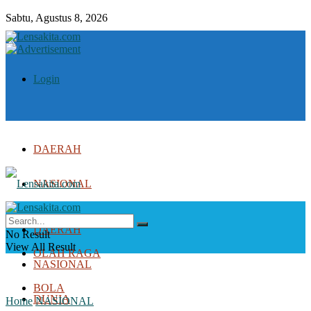
Sabtu, Agustus 8, 2026
Login
DAERAH
NASIONAL
DUNIA
DAERAH
No Result
View All Result
OLAH RAGA
NASIONAL
BOLA
DUNIA
Home
NASIONAL