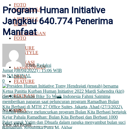
FOTO
Program Human Initiative
OLAH RAGA
Jangkau 640.774 Penerima
LIFESTYLE
BOLA
Manfaat
LINGKUNGAN
FOTO
FEATURE
LIFESTYLE
EDUKASI
Oleh
Redaksi
LINGKUNGAN
Jumat (08/04/2022) - 15:06 WIB
in
NASIONAL
DPRA
0
FEATURE
EDUKASI
No Result
DPRA
View All Result