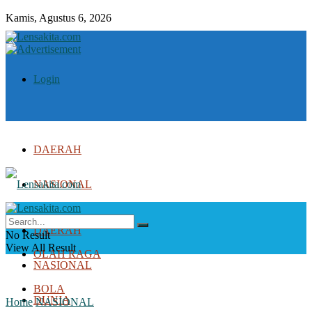
Kamis, Agustus 6, 2026
Login
DAERAH
NASIONAL
DUNIA
DAERAH
No Result
View All Result
OLAH RAGA
NASIONAL
BOLA
DUNIA
Home
NASIONAL