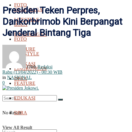
FOTO
Presiden Teken Perpres,
OLAH RAGA
Dankorbrimob Kini Berpangat
LIFESTYLE
BOLA
Jenderal Bintang Tiga
LINGKUNGAN
FOTO
FEATURE
LIFESTYLE
EDUKASI
Oleh
Redaksi
LINGKUNGAN
Rabu (13/04/2022) - 00:30 WIB
in
NASIONAL
DPRA
0
FEATURE
EDUKASI
No Result
DPRA
View All Result