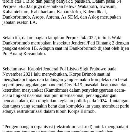
terdiri atas 1 Biro dan paling banyak 5 pasukan. Dalam pasal 54
Perpres 54/2022 juga disebutkan bahwa Wakapolri, Irwasum,
Kabaintelkam, Kabaharkam, Kabareskrim, Kalemdiklat,
Dankorbrimob, Asops, Asrena, As SDM, dan Aslog merupakan
jabatan eselon I.A.
Selain itu, dalam bagian lampiran Perpres 54/2022, tertulis Wakil
Dankorbrimob merupakan Inspektur Jenderal/Pati Bintang 2 dengan
pangkat eselon 1B. Adapun saat ini Dankorbrimob dijabat oleh Irjen
Pol Anang Revandoko.
Sebelumnya, Kapolri Jenderal Pol Listyo Sigit Prabowo pada
November 2021 lalu menyebutkan, Korps Brimob saat ini
menghadapi tugas dan tantangan yang semakin kompleks dan berat
seperti penanggulangan pandemi Covid-19, masalah keamanan dan
ketertiban masyarakat (Kamtibmas) dalam penyelenggaraan acara-
acara tingkat nasional maupun internasional, penanggulangan
bencana alam, dan rangkaian kegiatan politik pada 2024. Tantangan
dan tugas yang semakin berat dan kompleks itu yang membuat perlu
adanya restrukturisasi dalam tubuh Korps Brimob.
“Pengembangan organisasi (rekstrukturisasi-red) untuk menghadapi
tantangan-tantangan tersebut dengan membangun tambahan