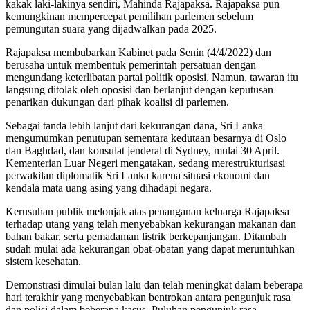
kakak laki-lakinya sendiri, Mahinda Rajapaksa. Rajapaksa pun
kemungkinan mempercepat pemilihan parlemen sebelum
pemungutan suara yang dijadwalkan pada 2025.
Rajapaksa membubarkan Kabinet pada Senin (4/4/2022) dan
berusaha untuk membentuk pemerintah persatuan dengan
mengundang keterlibatan partai politik oposisi. Namun, tawaran itu
langsung ditolak oleh oposisi dan berlanjut dengan keputusan
penarikan dukungan dari pihak koalisi di parlemen.
Sebagai tanda lebih lanjut dari kekurangan dana, Sri Lanka
mengumumkan penutupan sementara kedutaan besarnya di Oslo
dan Baghdad, dan konsulat jenderal di Sydney, mulai 30 April.
Kementerian Luar Negeri mengatakan, sedang merestrukturisasi
perwakilan diplomatik Sri Lanka karena situasi ekonomi dan
kendala mata uang asing yang dihadapi negara.
Kerusuhan publik melonjak atas penanganan keluarga Rajapaksa
terhadap utang yang telah menyebabkan kekurangan makanan dan
bahan bakar, serta pemadaman listrik berkepanjangan. Ditambah
sudah mulai ada kekurangan obat-obatan yang dapat meruntuhkan
sistem kesehatan.
Demonstrasi dimulai bulan lalu dan telah meningkat dalam beberapa
hari terakhir yang menyebabkan bentrokan antara pengunjuk rasa
dan polisi dalam beberapa kasus. Puluhan pengunjuk rasa