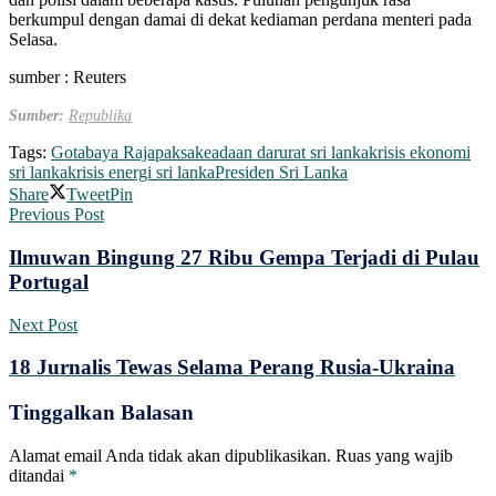
berkumpul dengan damai di dekat kediaman perdana menteri pada
Selasa.
sumber : Reuters
Sumber:
Republika
Tags:
Gotabaya Rajapaksa
keadaan darurat sri lanka
krisis ekonomi
sri lanka
krisis energi sri lanka
Presiden Sri Lanka
Share
Tweet
Pin
Previous Post
Ilmuwan Bingung 27 Ribu Gempa Terjadi di Pulau
Portugal
Next Post
18 Jurnalis Tewas Selama Perang Rusia-Ukraina
Tinggalkan Balasan
Alamat email Anda tidak akan dipublikasikan.
Ruas yang wajib
ditandai
*