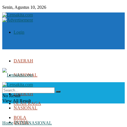
Senin, Agustus 10, 2026
Login
DAERAH
NASIONAL
DUNIA
DAERAH
No Result
View All Result
OLAH RAGA
NASIONAL
BOLA
DUNIA
Home
INTERNASIONAL