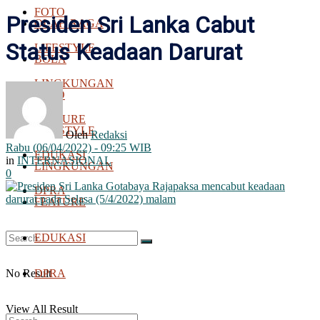
FOTO
Presiden Sri Lanka Cabut
OLAH RAGA
Status Keadaan Darurat
LIFESTYLE
BOLA
LINGKUNGAN
FOTO
FEATURE
LIFESTYLE
Oleh
Redaksi
Rabu (06/04/2022) - 09:25 WIB
EDUKASI
in
INTERNASIONAL
LINGKUNGAN
0
DPRA
FEATURE
EDUKASI
No Result
DPRA
View All Result