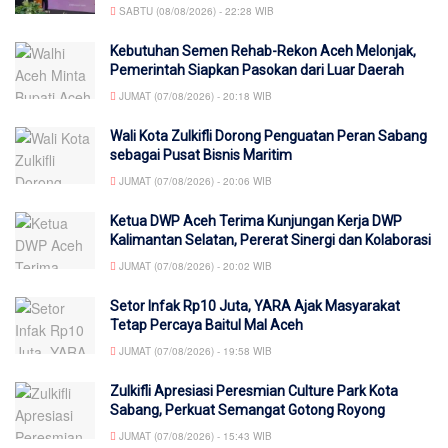
SABTU (08/08/2026) - 22:28 WIB
Kebutuhan Semen Rehab-Rekon Aceh Melonjak,
Pemerintah Siapkan Pasokan dari Luar Daerah
JUMAT (07/08/2026) - 20:18 WIB
Wali Kota Zulkifli Dorong Penguatan Peran Sabang
sebagai Pusat Bisnis Maritim
JUMAT (07/08/2026) - 20:06 WIB
Ketua DWP Aceh Terima Kunjungan Kerja DWP
Kalimantan Selatan, Pererat Sinergi dan Kolaborasi
JUMAT (07/08/2026) - 20:02 WIB
Setor Infak Rp10 Juta, YARA Ajak Masyarakat
Tetap Percaya Baitul Mal Aceh
JUMAT (07/08/2026) - 19:58 WIB
Zulkifli Apresiasi Peresmian Culture Park Kota
Sabang, Perkuat Semangat Gotong Royong
JUMAT (07/08/2026) - 15:43 WIB