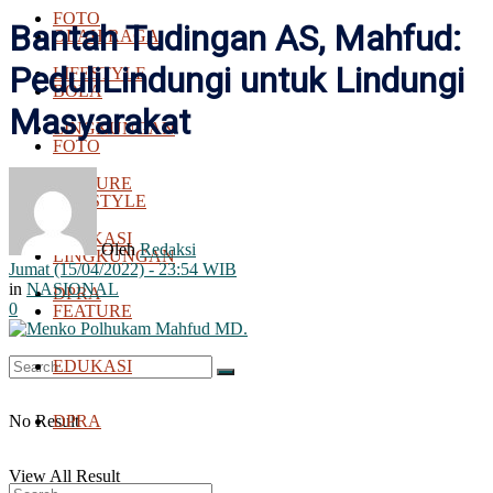
FOTO
Bantah Tudingan AS, Mahfud:
OLAH RAGA
PeduliLindungi untuk Lindungi
LIFESTYLE
BOLA
Masyarakat
LINGKUNGAN
FOTO
FEATURE
LIFESTYLE
EDUKASI
Oleh
Redaksi
LINGKUNGAN
Jumat (15/04/2022) - 23:54 WIB
in
NASIONAL
DPRA
0
FEATURE
EDUKASI
No Result
DPRA
View All Result