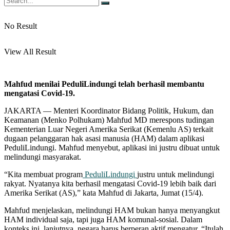
No Result
View All Result
Mahfud menilai PeduliLindungi telah berhasil membantu
mengatasi Covid-19.
JAKARTA — Menteri Koordinator Bidang Politik, Hukum, dan
Keamanan (Menko Polhukam) Mahfud MD merespons tudingan
Kementerian Luar Negeri Amerika Serikat (Kemenlu AS) terkait
dugaan pelanggaran hak asasi manusia (HAM) dalam aplikasi
PeduliLindungi. Mahfud menyebut, aplikasi ini justru dibuat untuk
melindungi masyarakat.
“Kita membuat program
PeduliLindungi
justru untuk melindungi
rakyat. Nyatanya kita berhasil mengatasi Covid-19 lebih baik dari
Amerika Serikat (AS),” kata Mahfud di Jakarta, Jumat (15/4).
Mahfud menjelaskan, melindungi HAM bukan hanya menyangkut
HAM individual saja, tapi juga HAM komunal-sosial. Dalam
konteks ini, lanjutnya, negara harus berperan aktif mengatur. “Itulah