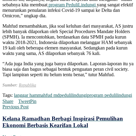
sebabnya kita membuat
program PeduliLindungi
yang sangat efektif
menurunkan penularan infeksi Covid-19 sampai ke Delta dan
Omicron,” ungkap dia.
Mahfud menambahkan, jika soal keluhan dari masyarakat, AS justru
lebih banyak dilaporkan oleh Special Procedures Mandate Holders
(SPMH). Ia mencontohkan, berdasarkan data SPMH pada kurun
waktu 2018-2021, Indonesia dilaporkan melanggar HAM sebanyak
19 kali oleh beberapa elemen masyarakat. Sedangkan pada kurun
waktu yang sama, AS dilaporkan sebanyak 76 kali.
“Ada juga India yang juga banya dilaporkan. Laporan-laporan itu ya
biasa saja dan bagus sebagai bentuk penguatan peran civil society.
Tapi lampiran seperti itu belum tentu benar,” tutur Mahfud.
Sumber:
Republika
Tags:
langgar ham
mahfud md
pedulilindungi
program pedulilindungi
Share
Tweet
Pin
Previous Post
Kelana Ramadhan Berbagi Inspirasi Pemulihan
Ekonomi Berbasis Kearifan Lokal