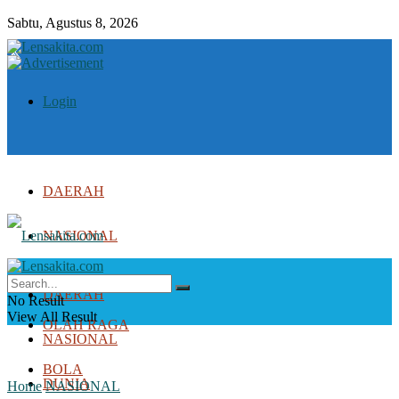
Sabtu, Agustus 8, 2026
Login
DAERAH
NASIONAL
DUNIA
DAERAH
No Result
View All Result
OLAH RAGA
NASIONAL
BOLA
DUNIA
Home
NASIONAL